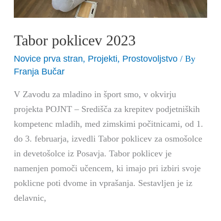
Tabor poklicev 2023
Novice prva stran
Projekti
Prostovoljstvo
,
,
/ By
Franja Bučar
V Zavodu za mladino in šport smo, v okvirju
projekta POJNT – Središča za krepitev podjetniških
kompetenc mladih, med zimskimi počitnicami, od 1.
do 3. februarja, izvedli Tabor poklicev za osmošolce
in devetošolce iz Posavja. Tabor poklicev je
namenjen pomoči učencem, ki imajo pri izbiri svoje
poklicne poti dvome in vprašanja. Sestavljen je iz
delavnic,