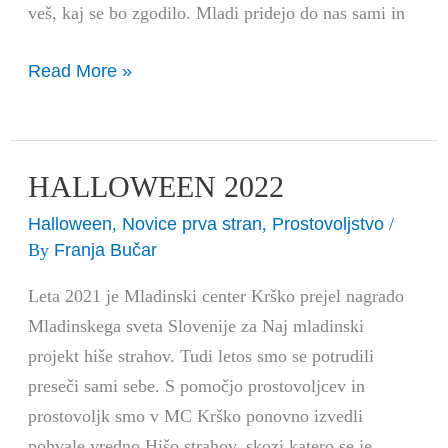
veš, kaj se bo zgodilo. Mladi pridejo do nas sami in
Read More »
HALLOWEEN 2022
HALLOWEEN
2022
Halloween
Novice prva stran
Prostovoljstvo
,
,
/
Franja Bučar
By
Leta 2021 je Mladinski center Krško prejel nagrado
Mladinskega sveta Slovenije za Naj mladinski
projekt hiše strahov. Tudi letos smo se potrudili
preseči sami sebe. S pomočjo prostovoljcev in
prostovoljk smo v MC Krško ponovno izvedli
pohvale vredno Hišo strahov, skozi katero se je