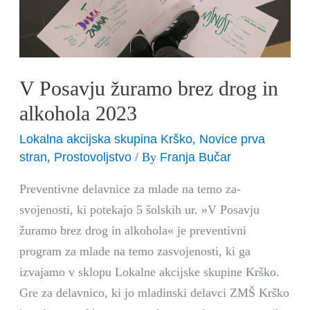
in
alkohola
2023
V Posavju žuramo brez drog in
alkohola 2023
Lokalna akcijska skupina Krško
Novice prva
,
stran
Prostovoljstvo
Franja Bučar
,
/ By
Preventivne delavnice za mlade na temo za­
svojenosti, ki potekajo 5 šolskih ur. »V Posavju
žuramo brez drog in alkohola« je preventivni
program za mlade na temo zasvo­jenosti, ki ga
izvajamo v sklopu Lokalne akcij­ske skupine Krško.
Gre za delavnico, ki jo mladinski delavci ZMŠ Krško