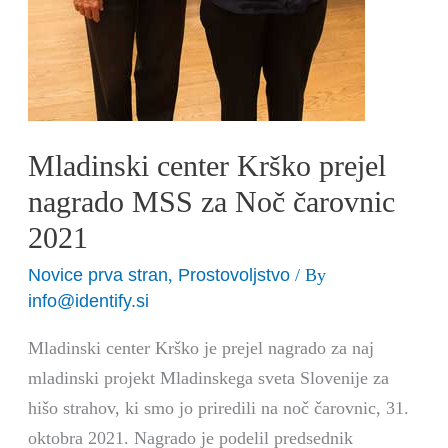
Mladinski center Krško prejel
nagrado MSS za Noč čarovnic
2021
Novice prva stran
Prostovoljstvo
,
/ By
info@identify.si
Mladinski center Krško je prejel nagrado za naj
mladinski projekt Mladinskega sveta Slovenije za
hišo strahov, ki smo jo priredili na noč čarovnic, 31.
oktobra 2021. Nagrado je podelil predsednik