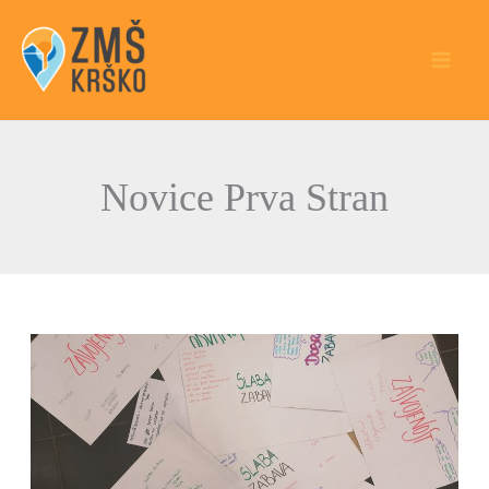
Skip
to
content
Novice Prva Stran
V
Posavju
žuramo
brez
drog