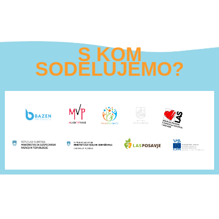
S KOM
SODELUJEMO?