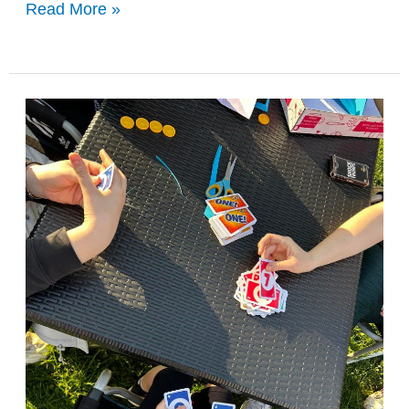
Read More »
Srečko
osrečuje
ulice