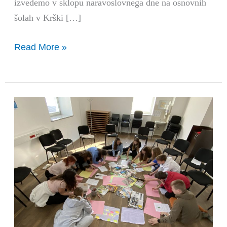
izvedemo v sklopu naravoslovnega dne na osnovnih
šolah v Krški […]
Read More »
Tabor
poklicev
2023