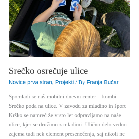
Srečko osrečuje ulice
Novice prva stran
Projekti
Franja Bučar
,
/ By
Spomladi se naš mobilni dnevni center – kombi
Srečko poda na ulice. V zavodu za mladino in šport
Krško se namreč že vrsto let odpravljamo na naše
ulice, kjer se družimo z mladimi. Ulično delo vedno
zajema tudi nek element presenečenja, saj nikoli ne