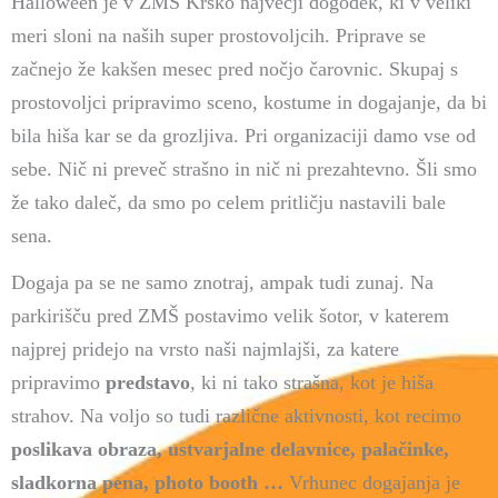
Halloween je v ZMŠ Krško največji dogodek, ki v veliki
meri sloni na naših super prostovoljcih. Priprave se
začnejo že kakšen mesec pred nočjo čarovnic. Skupaj s
prostovoljci pripravimo sceno, kostume in dogajanje, da bi
bila hiša kar se da grozljiva. Pri organizaciji damo vse od
sebe. Nič ni preveč strašno in nič ni prezahtevno. Šli smo
že tako daleč, da smo po celem pritličju nastavili bale
sena.
Dogaja pa se ne samo znotraj, ampak tudi zunaj. Na
parkirišču pred ZMŠ postavimo velik šotor, v katerem
najprej pridejo na vrsto naši najmlajši, za katere
pripravimo
predstavo
, ki ni tako strašna, kot je hiša
strahov. Na voljo so tudi različne aktivnosti, kot recimo
poslikava obraza, ustvarjalne delavnice, palačinke,
sladkorna pena, photo booth …
Vrhunec dogajanja je