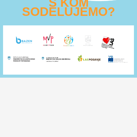
S KOM
SODELUJEMO?