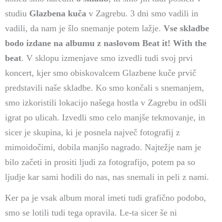
studiu
Glazbena kuča
v Zagrebu. 3 dni smo vadili in
vadili, da nam je šlo snemanje potem lažje.
Vse skladbe
bodo izdane na albumu z naslovom Beat it! With the
beat
. V sklopu izmenjave smo izvedli tudi svoj prvi
koncert, kjer smo obiskovalcem Glazbene kuče prvič
predstavili naše skladbe. Ko smo končali s snemanjem,
smo izkoristili lokacijo našega hostla v Zagrebu in odšli
igrat po ulicah. Izvedli smo celo manjše tekmovanje, in
sicer je skupina, ki je posnela največ fotografij z
mimoidočimi, dobila manjšo nagrado. Najtežje nam je
bilo začeti in prositi ljudi za fotografijo, potem pa so
ljudje kar sami hodili do nas, nas snemali in peli z nami.
Ker pa je vsak album moral imeti tudi grafično podobo,
smo se lotili tudi tega opravila. Le-ta sicer še ni