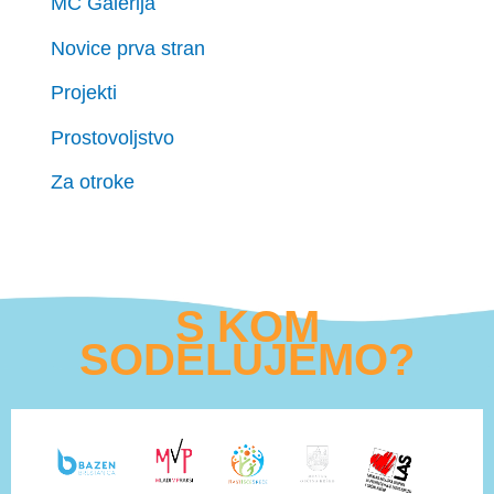
MC Galerija
Novice prva stran
Projekti
Prostovoljstvo
Za otroke
S KOM
SODELUJEMO?