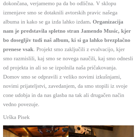
dokončana, verjamemo pa da bo odlična. V sklopu
izmenjave smo se dotaknili avtorskih pravic našega
albuma in kako se ga izda lahko izdam
. Organizacija
nam je predstavila spletno stran Jamendo Music, kjer
bo dosegljiv tudi naš album, ki si ga lahko brezplačno
prenese vsak
. Projekt smo zaključili z evalvacijo, kjer
smo razmislili, kaj smo se novega naučili, kaj smo odnesli
od projekta in ali so se izpolnila naša pričakovanja.
Domov smo se odpravili z veliko novimi izkušnjami,
novimi prijateljstvi, zavedanjem, da smo stopili iz svoje
cone udobja in da nas glasba na tak ali drugačen način
vedno povezuje.
Urška Pisek