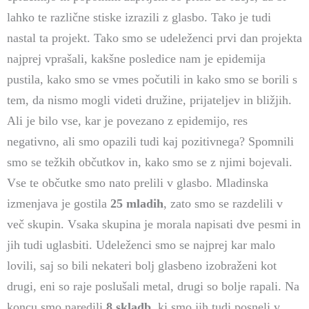
lahko te različne stiske izrazili z glasbo. Tako je tudi
nastal ta projekt. Tako smo se udeleženci prvi dan projekta
najprej vprašali, kakšne posledice nam je epidemija
pustila, kako smo se vmes počutili in kako smo se borili s
tem, da nismo mogli videti družine, prijateljev in bližjih.
Ali je bilo vse, kar je povezano z epidemijo, res
negativno, ali smo opazili tudi kaj pozitivnega? Spomnili
smo se težkih občutkov in, kako smo se z njimi bojevali.
Vse te občutke smo nato prelili v glasbo. Mladinska
izmenjava je gostila
25 mladih
, zato smo se razdelili v
več skupin. Vsaka skupina je morala napisati dve pesmi in
jih tudi uglasbiti. Udeleženci smo se najprej kar malo
lovili, saj so bili nekateri bolj glasbeno izobraženi kot
drugi, eni so raje poslušali metal, drugi so bolje rapali. Na
koncu smo naredili
8 skladb
, ki smo jih tudi posneli v