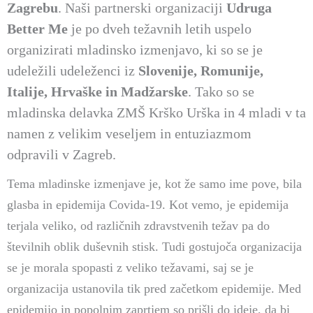
Zagrebu
. Naši partnerski organizaciji
Udruga
Better Me
je po dveh težavnih letih uspelo
organizirati mladinsko izmenjavo, ki so se je
udeležili udeleženci iz
Slovenije, Romunije,
Italije, Hrvaške in Madžarske
. Tako so se
mladinska delavka ZMŠ Krško Urška in 4 mladi v ta
namen z velikim veseljem in entuziazmom
odpravili v Zagreb.
Tema mladinske izmenjave je, kot že samo ime pove, bila
glasba in epidemija Covida-19. Kot vemo, je epidemija
terjala veliko, od različnih zdravstvenih težav pa do
številnih oblik duševnih stisk. Tudi gostujoča organizacija
se je morala spopasti z veliko težavami, saj se je
organizacija ustanovila tik pred začetkom epidemije. Med
epidemijo in popolnim zaprtjem so prišli do ideje, da bi