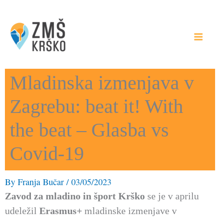
Skip
to
content
Mladinska izmenjava v
Zagrebu: beat it! With
the beat – Glasba vs
Covid-19
By
Franja Bučar
/
03/05/2023
Zavod za mladino in šport Krško
se je v aprilu
udeležil
Erasmus+
mladinske izmenjave v