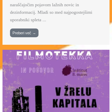
naraščajočim pojavom lažnih novic in
dezinformacij. Mladi so med najpogostejšimi
uporabniki spleta ...
Preberi več →