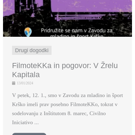
Drugi dogodki
FilmoteKKa in pogovor: V Žrelu
Kapitala
13/01/2024
V petek, 12. 1., smo v Zavodu za mladino in šport
Krško imeli prav posebno FilmoteKKo, tokrat v
sodelovanju z Inštitutom 8. marec, Civilno
Iniciativo ...