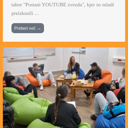
tabor "Postani YOUTUBE zvezda", kjer so mladi
preizkusili ...
Preberi več →