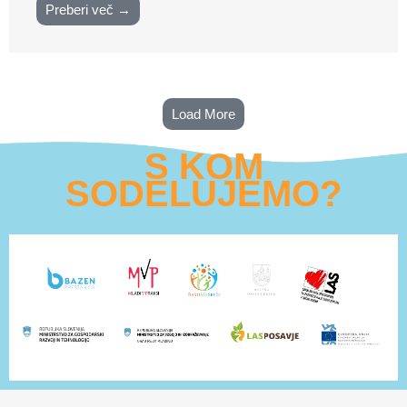
Preberi več →
Load More
S KOM
SODELUJEMO?