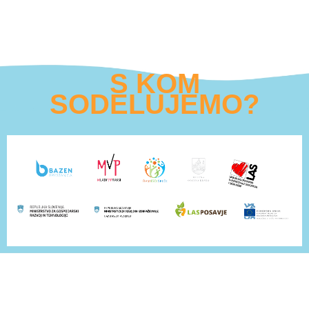
S KOM
SODELUJEMO?