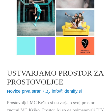
USTVARJAMO PROSTOR ZA
PROSTOVOLJCE
Novice prva stran
info@identify.si
/ By
Prostovoljci MC Krško si ustvarjajo svoj prostor
znotraj MC Krško. Prostor, ki so ga poimenovali DIY