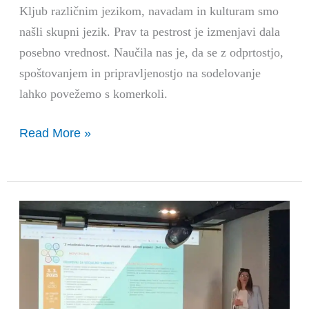
Kljub različnim jezikom, navadam in kulturam smo
našli skupni jezik. Prav ta pestrost je izmenjavi dala
posebno vrednost. Naučila nas je, da se z odprtostjo,
spoštovanjem in pripravljenostjo na sodelovanje
lahko povežemo s komerkoli.
Read More »
Tvoja
karierna
pot
–
med