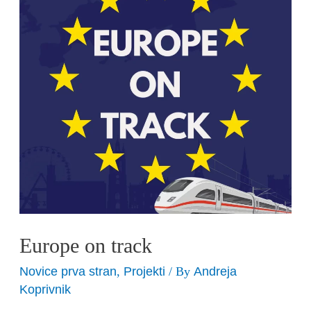
Europe on track
Novice prva stran
Projekti
Andreja
,
/ By
Koprivnik