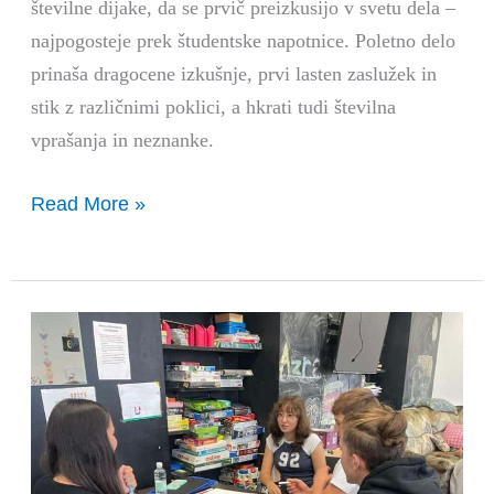
številne dijake, da se prvič preizkusijo v svetu dela –
najpogosteje prek študentske napotnice. Poletno delo
prinaša dragocene izkušnje, prvi lasten zaslužek in
stik z različnimi poklici, a hkrati tudi številna
vprašanja in neznanke.
Read More »
Tabor
Kariera
brez
meja:
več
znanja