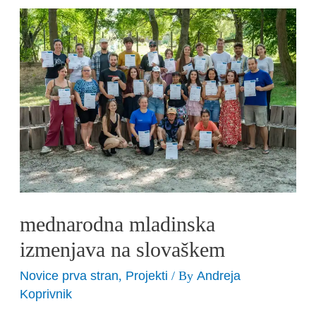
mednarodna
mladinska
izmenjava
na
slovaškem
mednarodna mladinska
izmenjava na slovaškem
Novice prva stran
Projekti
Andreja
,
/ By
Koprivnik