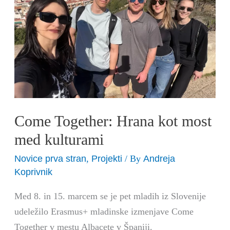
kot
most
med
kulturami
Come Together: Hrana kot most
med kulturami
Novice prva stran
Projekti
Andreja
,
/ By
Koprivnik
Med 8. in 15. marcem se je pet mladih iz Slovenije
udeležilo Erasmus+ mladinske izmenjave Come
Together v mestu Albacete v Španiji.