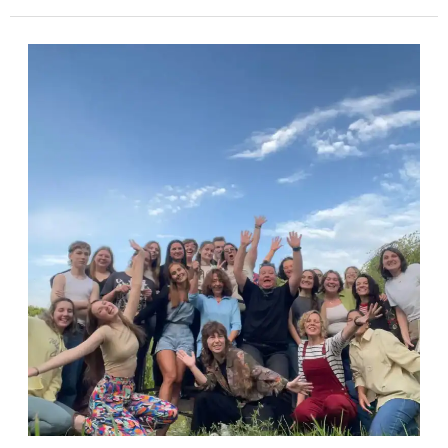
OD
IDEJE
DO
PROJEKTA:
moja
dogodivščina
na
»Keep
It
Real!
2025!