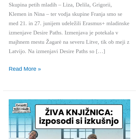
Skupina petih mladih – Liza, Delila, Grigorii,
Klemen in Nina – ter vodja skupine Franja smo se
med 21. in 27. junijem udeležili Erasmus+ mladinske
izmenjave Desire Paths. Izmenjava je potekala v
majhnem mestu Žagarė na severu Litve, tik ob meji z
Latvijo. Na izmenjavi Desire Paths so […]
Read More »
Evropski
teden
mladih:
IZKUŠNJE,