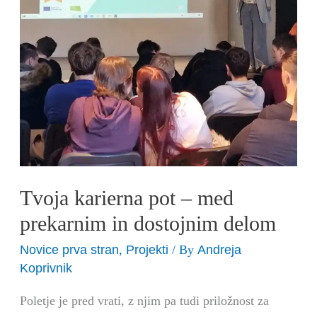
prekarnim
in
dostojnim
delom
Tvoja karierna pot – med
prekarnim in dostojnim delom
Novice prva stran
Projekti
Andreja
,
/ By
Koprivnik
Poletje je pred vrati, z njim pa tudi priložnost za