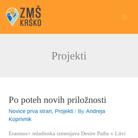
Skip
to
content
Projekti
Po poteh novih priložnosti
Po
poteh
Novice prva stran
Projekti
Andreja
,
/ By
novih
Koprivnik
priložnosti
Erasmus+ mladinska izmenjava Desire Paths v Litvi