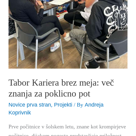
za
poklicno
pot
Tabor Kariera brez meja: več
znanja za poklicno pot
Novice prva stran
Projekti
Andreja
,
/ By
Koprivnik
Prve počitnice v šolskem letu, znane kot krompirjeve
počitnice, dijakom pogosto predstavljajo priložnost