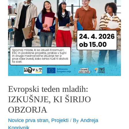
KI
ŠIRIJO
OBZORJA
Evropski teden mladih:
IZKUŠNJE, KI ŠIRIJO
OBZORJA
Novice prva stran
Projekti
Andreja
,
/ By
Koprivnik