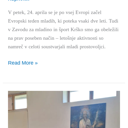
V petek, 24. aprila se je po vsej Evropi začel
Evropski teden mladih, ki poteka vsaki dve leti. Tudi
v Zavodu za mladino in šport Krško smo ga obeležili
na prav poseben način – letošnje aktivnosti so
namreč v celoti soustvarjali mladi prostovoljci.
Read More »
Kulturne
niti,
ki
povezujejo: