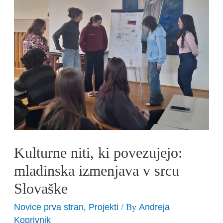
mladinska
izmenjava
v
srcu
Slovaške
Kulturne niti, ki povezujejo:
mladinska izmenjava v srcu
Slovaške
Novice prva stran
Projekti
Andreja
,
/ By
Koprivnik