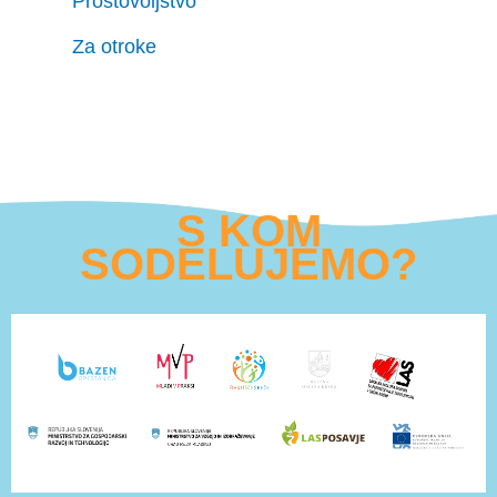
Prostovoljstvo
Za otroke
S KOM
SODELUJEMO?