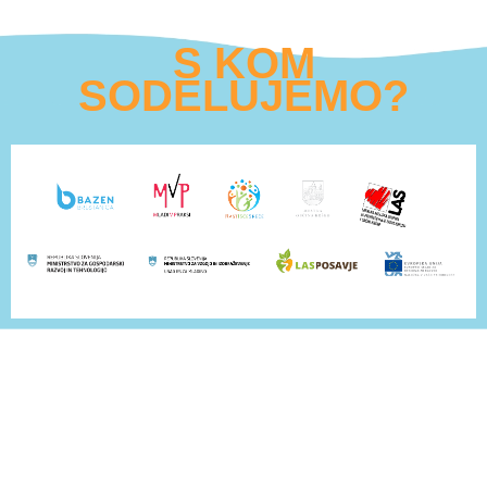
S KOM
SODELUJEMO?