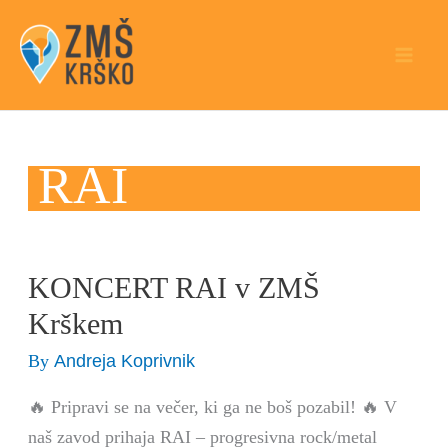
Skip
to
content
RAI
KONCERT RAI v ZMŠ
KONCERT
RAI
Krškem
v
Andreja Koprivnik
By
ZMŠ
Krškem
🔥 Pripravi se na večer, ki ga ne boš pozabil! 🔥 V
naš zavod prihaja RAI – progresivna rock/metal