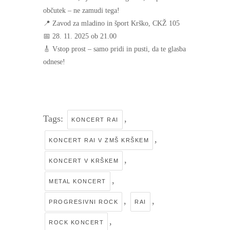
občutek – ne zamudi tega!
📍 Zavod za mladino in šport Krško, CKŽ 105
📅 28. 11. 2025 ob 21.00
🎸 Vstop prost – samo pridi in pusti, da te glasba
odnese!
Tags:
,
KONCERT RAI
,
KONCERT RAI V ZMŠ KRŠKEM
,
KONCERT V KRŠKEM
,
METAL KONCERT
,
,
PROGRESIVNI ROCK
RAI
,
ROCK KONCERT