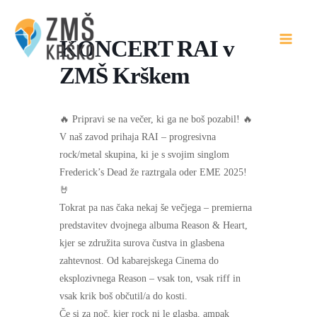
Skip
to
KONCERT RAI v
content
ZMŠ Krškem
🔥 Pripravi se na večer, ki ga ne boš pozabil! 🔥
V naš zavod prihaja RAI – progresivna
rock/metal skupina, ki je s svojim singlom
Frederick’s Dead že raztrgala oder EME 2025!
🤘
Tokrat pa nas čaka nekaj še večjega – premierna
predstavitev dvojnega albuma Reason & Heart,
kjer se združita surova čustva in glasbena
zahtevnost. Od kabarejskega Cinema do
eksplozivnega Reason – vsak ton, vsak riff in
vsak krik boš občutil/a do kosti.
Če si za noč, kjer rock ni le glasba, ampak