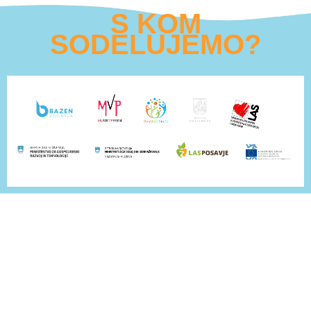
S KOM
SODELUJEMO?