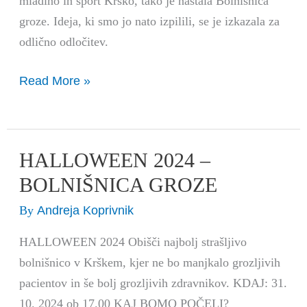
mladino in šport Krško, tako je nastala Bolnišnica
groze. Ideja, ki smo jo nato izpilili, se je izkazala za
odlično odločitev.
Read More »
HALLOWEEN 2024 –
HALLOWEEN
2024
BOLNIŠNICA GROZE
–
Andreja Koprivnik
By
BOLNIŠNICA
GROZE
HALLOWEEN 2024 Obišči najbolj strašljivo
bolnišnico v Krškem, kjer ne bo manjkalo grozljivih
pacientov in še bolj grozljivih zdravnikov. KDAJ: 31.
10. 2024 ob 17.00 KAJ BOMO POČELI?