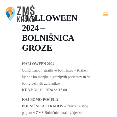
Skip
to
HALLOWEEN
content
2024 –
BOLNIŠNICA
GROZE
HALLOWEEN 2024
Obišči najbolj strašljivo bolnišnico v Krškem,
kjer ne bo manjkalo grozljivih pacientov in še
bolj grozljivih zdravnikov.
KDAJ
: 31. 10. 2024 ob 17.00
KAJ BOMO POČELI?
BOLNIŠNICA STRAHOV
– preizkusi svoj
pogum v ZMŠ Bolnišnici strahov kjer se