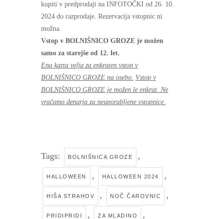
kupiti v predprodaji na INFOTOČKI od 26. 10.
2024 do razprodaje. Rezervacija vstopnic ni
možna.
Vstop v BOLNIŠNICO GROZE je možen
samo za starejše od 12. let.
Ena karta velja za enkraten vstop v
BOLNIŠNICO GROZE na osebo.
Vstop v
BOLNIŠNICO GROZE je možen le enkrat. Ne
vračamo denarja za neuporabljene vstopnice.
Tags:
,
BOLNIŠNICA GROZE
,
,
HALLOWEEN
HALLOWEEN 2024
,
,
HIŠA STRAHOV
NOČ ČAROVNIC
,
,
PRIDIPRIDI
ZA MLADINO