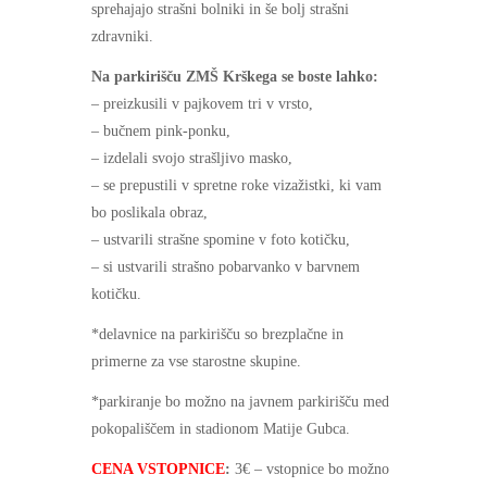
sprehajajo strašni bolniki in še bolj strašni
zdravniki.
Na parkirišču ZMŠ Krškega se boste lahko:
– preizkusili v pajkovem tri v vrsto,
– bučnem pink-ponku,
– izdelali svojo strašljivo masko,
– se prepustili v spretne roke vizažistki, ki vam
bo poslikala obraz,
– ustvarili strašne spomine v foto kotičku,
– si ustvarili strašno pobarvanko v barvnem
kotičku.
*delavnice na parkirišču so brezplačne in
primerne za vse starostne skupine.
*parkiranje bo možno na javnem parkirišču med
pokopališčem in stadionom Matije Gubca.
CENA VSTOPNICE
:
3€ – vstopnice bo možno