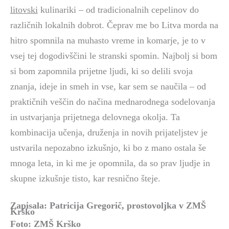
litovski
kulinariki – od tradicionalnih cepelinov do
različnih lokalnih dobrot. Čeprav me bo Litva morda na
hitro spomnila na muhasto vreme in komarje, je to v
vsej tej dogodivščini le stranski spomin. Najbolj si bom
si bom zapomnila prijetne ljudi, ki so delili svoja
znanja, ideje in smeh in vse, kar sem se naučila – od
praktičnih veščin do načina mednarodnega sodelovanja
in ustvarjanja prijetnega delovnega okolja. Ta
kombinacija učenja, druženja in novih prijateljstev je
ustvarila nepozabno izkušnjo, ki bo z mano ostala še
mnoga leta, in ki me je opomnila, da so prav ljudje in
skupne izkušnje tisto, kar resnično šteje.
Zapisala: Patricija Gregorič, prostovoljka v ZMŠ
Krško
Foto: ZMŠ Krško