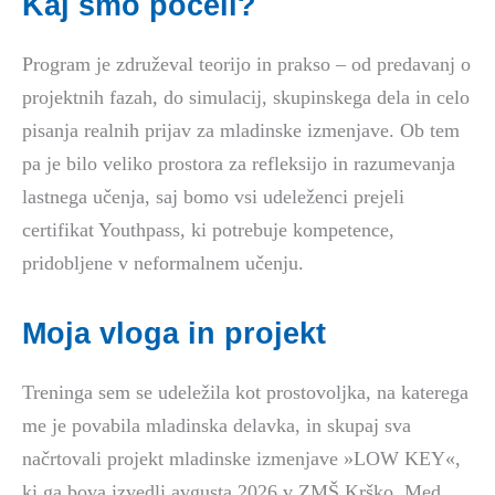
Kaj smo počeli?
Program je združeval teorijo in prakso – od predavanj o
projektnih fazah, do simulacij, skupinskega dela in celo
pisanja realnih prijav za mladinske izmenjave. Ob tem
pa je bilo veliko prostora za refleksijo in razumevanja
lastnega učenja, saj bomo vsi udeleženci prejeli
certifikat Youthpass, ki potrebuje kompetence,
pridobljene v neformalnem učenju.
Moja vloga in projekt
Treninga sem se udeležila kot prostovoljka, na katerega
me je povabila mladinska delavka, in skupaj sva
načrtovali projekt mladinske izmenjave »LOW KEY«,
ki ga bova izvedli avgusta 2026 v ZMŠ Krško. Med