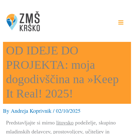
Skip
to
content
OD IDEJE DO
PROJEKTA: moja
dogodivščina na »Keep
It Real! 2025!
By
Andreja Koprivnik
/
02/10/2025
Predstavljajte si mirno
litovsko
podeželje, skupino
mladinskih delavcev, prostovoljcev, učiteljev in