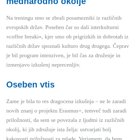
mednarodno okolje
Na treningu smo se zbrali posamezniki iz različnih
evropskih držav. Poseben čar so dali interkulturni
»coffee breaki«, kjer smo ob prigrizkih in dobrotah iz
različnih držav spoznali kulturo drug drugega. Čeprav
je bil program intenziven, je bil čas za druženje in
izmenjavo izkušenj neprecenljiv.
Oseben vtis
Zame je bila to res dragocena izkušnja – ne le zaradi
novih znanj o projektu Erasmus+, temveč tudi zaradi
priložnosti, da sem se povezala z ljudmi iz različnih
okolij, ki jih združuje ista želja: ustvarjati bolj
kakovosti priložnosti za mlade. Verjamem, da bom