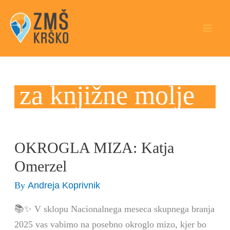
Skip
to
content
za knjižne molje
OKROGLA MIZA: Katja
OKROGLA
MIZA:
Omerzel
Katja
Andreja Koprivnik
By
Omerzel
📚✨ V sklopu Nacionalnega meseca skupnega branja
2025 vas vabimo na posebno okroglo mizo, kjer bo