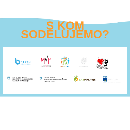
S KOM
SODELUJEMO?