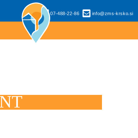
07-488-22-86
info@zms-krsko.si
NT