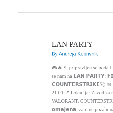
LAN PARTY
LAN
PARTY
By
Andreja Koprivnik
🎮🔥 Si pripravljen se podati 
se nam na 𝗟𝗔𝗡 𝗣𝗔𝗥𝗧𝗬: 𝗙𝗜
𝗖𝗢𝗨𝗡𝗧𝗘𝗥𝗦𝗧𝗥𝗜𝗞𝗘🚀 
21.00 📍 Lokacija: Zavod za
VALORANT, COUNTERSTRIKE 👉
𝗼𝗺𝗲𝗷𝗲𝗻𝗮, zato ne pozabi