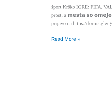
šport Krško IGRE: FIFA, 
prost, a 𝗺𝗲𝘀𝘁𝗮 𝘀𝗼 𝗼𝗺𝗲
prijavo na https://forms.gl
Read More »