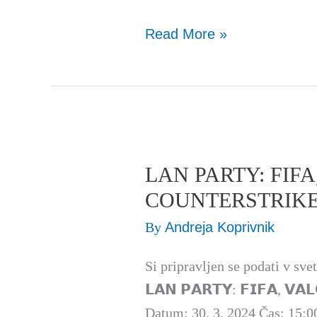
Read More »
LAN PARTY: FIFA
LAN
PARTY:
COUNTERSTRIK
FIFA,
By
Andreja Koprivnik
VALORANT
in
Si pripravljen se podati v sv
COUNTERSTRIKE
𝗟𝗔𝗡 𝗣𝗔𝗥𝗧𝗬: 𝗙𝗜𝗙𝗔, 𝗩𝗔
Datum: 30. 3. 2024 Čas: 15:0