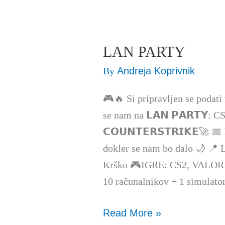
LAN PARTY
LAN
PARTY
By
Andreja Koprivnik
🎮🔥 Si pripravljen se podati 
se nam na 𝗟𝗔𝗡 𝗣𝗔𝗥𝗧𝗬: CS
𝗖𝗢𝗨𝗡𝗧𝗘𝗥𝗦𝗧𝗥𝗜𝗞𝗘🚀 
dokler se nam bo dalo 🌙 📍 
Krško 🎮IGRE: CS2, VALO
10 računalnikov + 1 simulato
Read More »