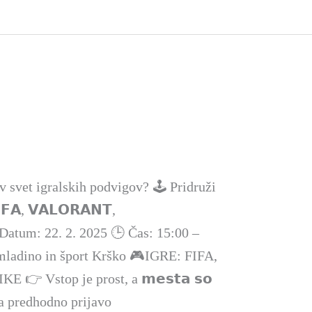
v svet igralskih podvigov? 🕹️ Pridruži
𝗙𝗔, 𝗩𝗔𝗟𝗢𝗥𝗔𝗡𝗧,
 Datum: 22. 2. 2025 🕒 Čas: 15:00 –
 mladino in šport Krško 🎮IGRE: FIFA,
 Vstop je prost, a 𝗺𝗲𝘀𝘁𝗮 𝘀𝗼
 na predhodno prijavo