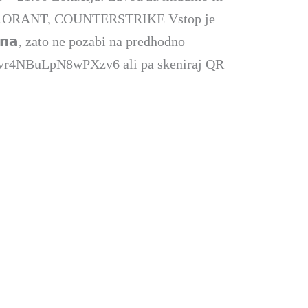
VALORANT, COUNTERSTRIKE Vstop je
𝗲𝗻𝗮, zato ne pozabi na predhodno
e/gvr4NBuLpN8wPXzv6 ali pa skeniraj QR