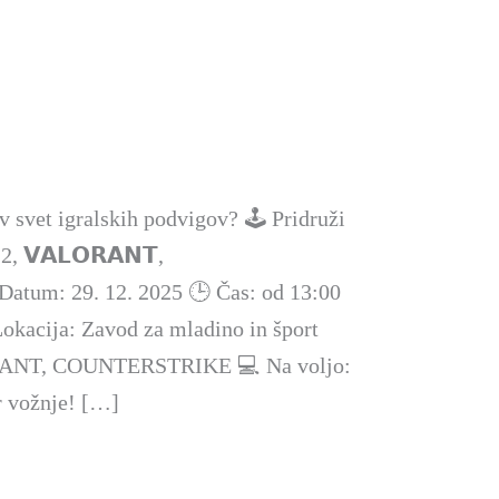
v svet igralskih podvigov? 🕹️ Pridruži
2, 𝗩𝗔𝗟𝗢𝗥𝗔𝗡𝗧,
 Datum: 29. 12. 2025 🕒 Čas: od 13:00
Lokacija: Zavod za mladino in šport
RANT, COUNTERSTRIKE 💻 Na voljo:
r vožnje! […]