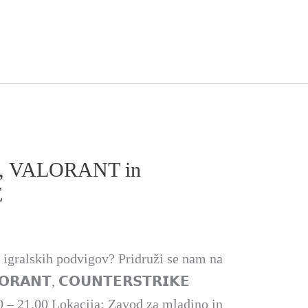
, VALORANT in
E
et igralskih podvigov? Pridruži se nam na
𝗢𝗥𝗔𝗡𝗧, 𝗖𝗢𝗨𝗡𝗧𝗘𝗥𝗦𝗧𝗥𝗜𝗞𝗘
0 – 21.00 Lokacija: Zavod za mladino in