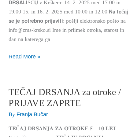
𝗗𝗥𝗦𝗔𝗟𝗜ŠČ𝗨 v Krškem: 14. 2. 2025 med 17.00 in
19.00 15. in 16. 2. 2025 med 10.00 in 12.00 𝗡𝗮 𝘁𝗲č𝗮𝗷
𝘀𝗲 𝗷𝗲 𝗽𝗼𝘁𝗿𝗲𝗯𝗻𝗼 𝗽𝗿𝗶𝗷𝗮𝘃𝗶𝘁𝗶: pošlji elektronsko pošto na
info@zms-krsko.si Ime in priimek otroka, starost in
dan na katerega ga
Read More »
TEČAJ DRSANJA za otroke /
TEČAJ
DRSANJA
PRIJAVE ZAPRTE
za
Franja Bučar
By
otroke
/
𝐓𝐄Č𝐀𝐉 𝐃𝐑𝐒𝐀𝐍𝐉𝐀 𝐙𝐀 𝐎𝐓𝐑𝐎𝐊𝐄 𝟓 – 𝟏𝟎 𝐋𝐄T
PRIJAVE