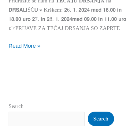
Pridružite se nam na 𝐓𝐄Č𝐀𝐉𝐔 𝐃𝐑𝐒𝐀𝐍𝐉𝐀 na
ZAPRTE
𝗗𝗥𝗦𝗔𝗟𝗜ŠČ𝗨 v Krškem: 𝟮6. 𝟭. 𝟮𝟬𝟮4 𝗺𝗲𝗱 𝟭𝟲.𝟬𝟬 𝗶𝗻
𝟭𝟴.𝟬𝟬 𝘂𝗿𝗼 𝟮7. 𝗶𝗻 𝟮8. 𝟭. 𝟮𝟬𝟮4𝗺𝗲𝗱 𝟬𝟵.𝟬𝟬 𝗶𝗻 𝟭𝟭.𝟬𝟬 𝘂𝗿𝗼
👉PRIJAVE ZA TEČAJ DRSANJA SO ZAPRTE
Read More »
Search
Search