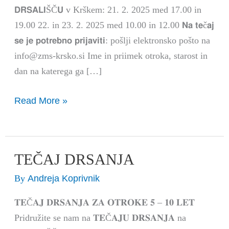
𝗗𝗥𝗦𝗔𝗟𝗜ŠČ𝗨 v Krškem: 21. 2. 2025 med 17.00 in
19.00 22. in 23. 2. 2025 med 10.00 in 12.00 𝗡𝗮 𝘁𝗲č𝗮𝗷
𝘀𝗲 𝗷𝗲 𝗽𝗼𝘁𝗿𝗲𝗯𝗻𝗼 𝗽𝗿𝗶𝗷𝗮𝘃𝗶𝘁𝗶: pošlji elektronsko pošto na
info@zms-krsko.si Ime in priimek otroka, starost in
dan na katerega ga […]
Read More »
TEČAJ DRSANJA
TEČAJ
DRSANJA
Andreja Koprivnik
By
𝐓𝐄Č𝐀𝐉 𝐃𝐑𝐒𝐀𝐍𝐉𝐀 𝐙𝐀 𝐎𝐓𝐑𝐎𝐊𝐄 𝟓 – 𝟏𝟎 𝐋𝐄𝐓
Pridružite se nam na 𝐓𝐄Č𝐀𝐉𝐔 𝐃𝐑𝐒𝐀𝐍𝐉𝐀 na