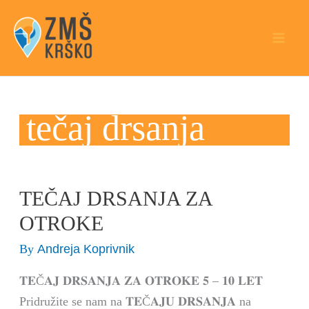
Skip
to
content
tečaj drsanja
TEČAJ DRSANJA ZA
TEČAJ
DRSANJA
OTROKE
ZA
Andreja Koprivnik
By
OTROKE
𝐓𝐄Č𝐀𝐉 𝐃𝐑𝐒𝐀𝐍𝐉𝐀 𝐙𝐀 𝐎𝐓𝐑𝐎𝐊𝐄 𝟓 – 𝟏𝟎 𝐋𝐄𝐓
Pridružite se nam na 𝐓𝐄Č𝐀𝐉𝐔 𝐃𝐑𝐒𝐀𝐍𝐉𝐀 na