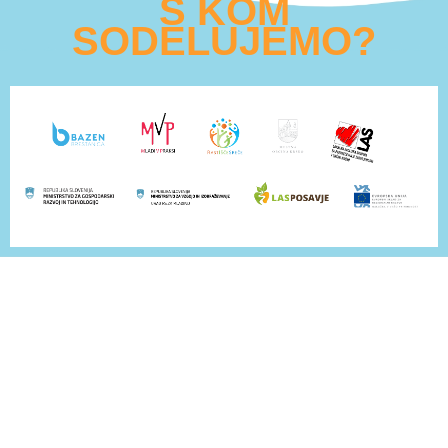
S KOM
SODELUJEMO?