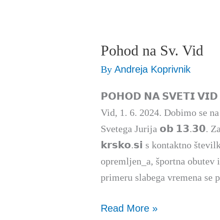
Pohod na Sv. Vid
Pohod
na
By
Andreja Koprivnik
Sv.
𝗣𝗢𝗛𝗢𝗗 𝗡𝗔 𝗦𝗩𝗘𝗧𝗜 𝗩𝗜
Vid
Vid, 1. 6. 2024. Dobimo se na
Svetega Jurija 𝗼𝗯 𝟭𝟯.𝟯𝟬. Zaž
𝗸𝗿𝘀𝗸𝗼.𝘀𝗶 s kontaktno šte
opremljen_a, športna obutev i
primeru slabega vremena se p
Read More »