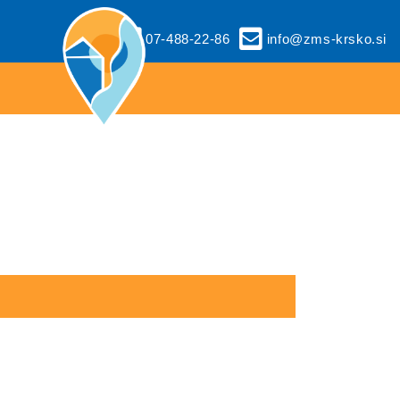
07-488-22-86
info@zms-krsko.si