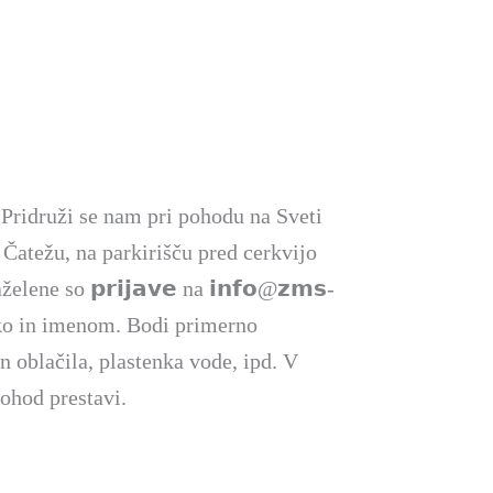
𝗗 Pridruži se nam pri pohodu na Sveti
 Čatežu, na parkirišču pred cerkvijo
elene so 𝗽𝗿𝗶𝗷𝗮𝘃𝗲 na 𝗶𝗻𝗳𝗼@𝘇𝗺𝘀-
vilko in imenom. Bodi primerno
n oblačila, plastenka vode, ipd. V
ohod prestavi.