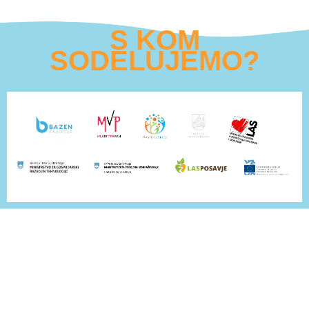
S KOM
SODELUJEMO?