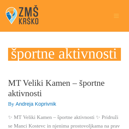
Skip
to
content
športne aktivnosti
MT Veliki Kamen – športne
MT
Veliki
aktivnosti
Kamen
Andreja Koprivnik
By
–
športne
✨ MT Veliki Kamen – športne aktivnosti ✨ Pridruži
aktivnosti
se Manci Kostevc in njenima prostovoljkama na prav