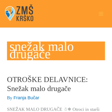
Skip
to
content
snežak malo
drugače
OTROŠKE DELAVNICE:
OTROŠKE
DELAVNICE:
Snežak malo drugače
Snežak
Franja Bučar
By
malo
drugače
SNEŽAK MALO DRUGAČE ☃❄ Otroci in starši