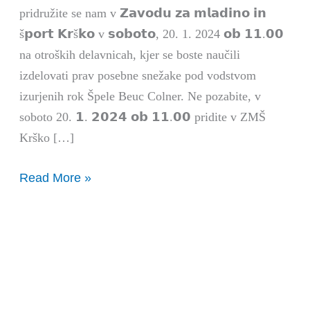
pridružite se nam v 𝗭𝗮𝘃𝗼𝗱𝘂 𝘇𝗮 𝗺𝗹𝗮𝗱𝗶𝗻𝗼 𝗶𝗻
š𝗽𝗼𝗿𝘁 𝗞𝗿š𝗸𝗼 v 𝘀𝗼𝗯𝗼𝘁𝗼, 20. 1. 2024 𝗼𝗯 𝟭𝟭.𝟬𝟬
na otroških delavnicah, kjer se boste naučili
izdelovati prav posebne snežake pod vodstvom
izurjenih rok Špele Beuc Colner. Ne pozabite, v
soboto 20. 𝟭. 𝟮𝟬𝟮𝟰 𝗼𝗯 𝟭𝟭.𝟬𝟬 pridite v ZMŠ
Krško […]
Read More »