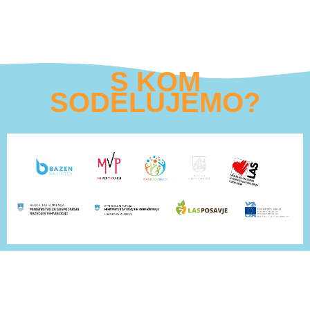
S KOM
SODELUJEMO?