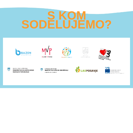
S KOM
SODELUJEMO?