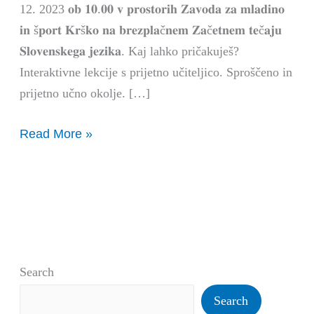
12. 2023 𝐨𝐛 𝟏𝟎.𝟎𝟎 𝐯 𝐩𝐫𝐨𝐬𝐭𝐨𝐫𝐢𝐡 𝐙𝐚𝐯𝐨𝐝𝐚 𝐳𝐚 𝐦𝐥𝐚𝐝𝐢𝐧𝐨
𝐢𝐧 š𝐩𝐨𝐫𝐭 𝐊𝐫š𝐤𝐨 𝐧𝐚 𝐛𝐫𝐞𝐳𝐩𝐥𝐚č𝐧𝐞𝐦 𝐙𝐚č𝐞𝐭𝐧𝐞𝐦 𝐭𝐞č𝐚𝐣𝐮
𝐒𝐥𝐨𝐯𝐞𝐧𝐬𝐤𝐞𝐠𝐚 𝐣𝐞𝐳𝐢𝐤𝐚. Kaj lahko pričakuješ?
Interaktivne lekcije s prijetno učiteljico. Sproščeno in
prijetno učno okolje. […]
Read More »
Search
Search