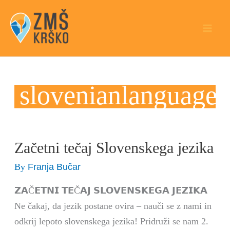
Skip
to
content
slovenianlanguage
Začetni tečaj Slovenskega jezika
Začetni
tečaj
Franja Bučar
By
Slovenskega
𝗭𝗔Č𝗘𝗧𝗡𝗜 𝗧𝗘Č𝗔𝗝 𝗦𝗟𝗢𝗩𝗘𝗡𝗦𝗞𝗘𝗚𝗔 𝗝𝗘𝗭𝗜𝗞𝗔
jezika
Ne čakaj, da jezik postane ovira – nauči se z nami in
odkrij lepoto slovenskega jezika! Pridruži se nam 2.