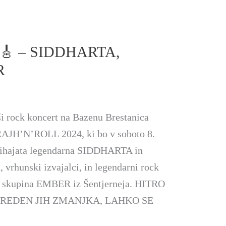
🎸 – SIDDHARTA,
R
jši rock koncert na Bazenu Brestanica
AJH’N’ROLL 2024, ki bo v soboto 8.
rihajata legendarna SIDDHARTA in
rhunski izvajalci, in legendarni rock
ck skupina EMBER iz Šentjerneja. HITRO
PREDEN JIH ZMANJKA, LAHKO SE