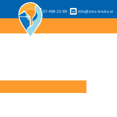
07-488-22-86
info@zms-krsko.si