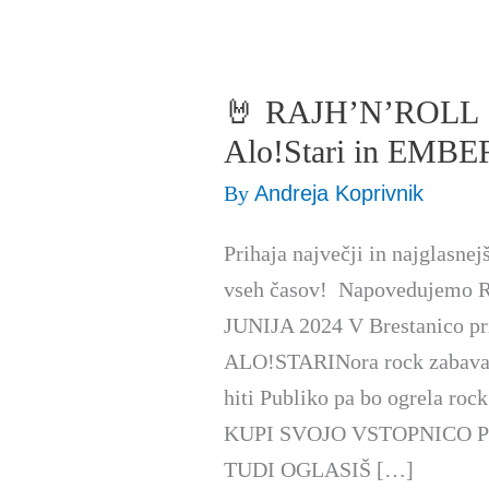
🤘 RAJH’N’ROLL 
🤘
RAJH’N’ROLL
Alo!Stari in EMBE
🎸
By
Andreja Koprivnik
–
SIDDHARTA,
Prihaja največji in najglasne
Alo!Stari
vseh časov! Napovedujemo R
in
JUNIJA 2024 V Brestanico p
EMBER
ALO!STARINora rock zabava, v
hiti Publiko pa bo ogrela ro
KUPI SVOJO VSTOPNICO 
TUDI OGLASIŠ […]