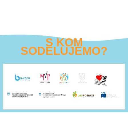
S KOM
SODELUJEMO?