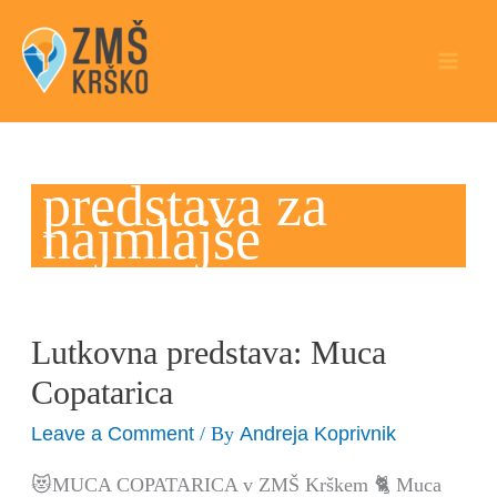
Skip
to
content
predstava za
najmlajše
Lutkovna predstava: Muca
Lutkovna
predstava:
Copatarica
Muca
Leave a Comment
Andreja Koprivnik
/ By
Copatarica
😻MUCA COPATARICA v ZMŠ Krškem 🐈 Muca