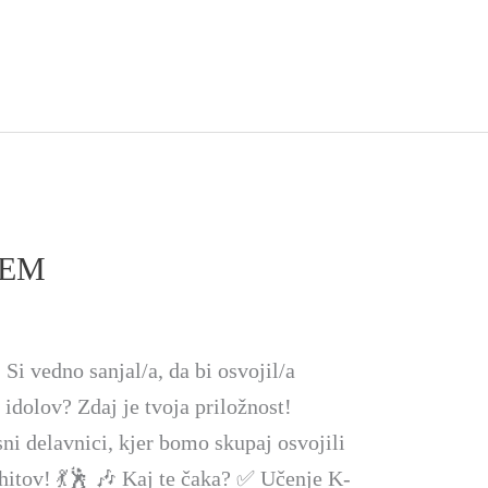
TEM
 vedno sanjal/a, da bi osvojil/a
idolov? Zdaj je tvoja priložnost!
ni delavnici, kjer bomo skupaj osvojili
hitov! 💃🕺 🎶 Kaj te čaka? ✅ Učenje K-