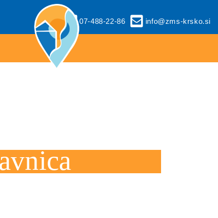
07-488-22-86
info@zms-krsko.si
lavnica