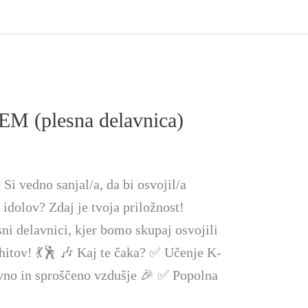
 (plesna delavnica)
 vedno sanjal/a, da bi osvojil/a
idolov? Zdaj je tvoja priložnost!
ni delavnici, kjer bomo skupaj osvojili
hitov! 💃🕺 🎶 Kaj te čaka? ✅ Učenje K-
vno in sproščeno vzdušje 🎉 ✅ Popolna