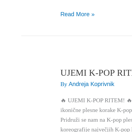
Read More »
UJEMI K-POP RI
UJEMI
K-
By
Andreja Koprivnik
POP
🔥 UJEMI K-POP RITEM! 🔥 Si
RITEM
ikonične plesne korake K-pop 
Pridruži se nam na K-pop ples
koreografije največjih K-pop 