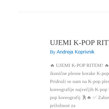
UJEMI K-POP RITEM
UJEMI
K-
By
Andreja Koprivnik
POP
🔥 UJEMI K-POP RITEM! 🔥 Si
RITEM
ikonične plesne korake K-pop 
(plesna
Pridruži se nam na K-pop ples
delavnica)
koreografije največjih K-pop 
pop koreografij 🕺🔥 ✅ Zaba
priložnost za