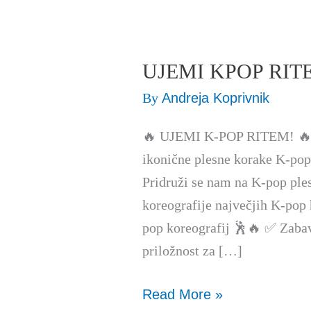
UJEMI KPOP RITEM
UJEMI
KPOP
By
Andreja Koprivnik
RITEM
🔥 UJEMI K-POP RITEM! 🔥 Si
-
ikonične plesne korake K-pop 
plesna
Pridruži se nam na K-pop ples
delavnica
koreografije največjih K-pop 
pop koreografij 🕺🔥 ✅ Zaba
priložnost za […]
Read More »