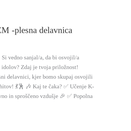
 -plesna delavnica
 vedno sanjal/a, da bi osvojil/a
idolov? Zdaj je tvoja priložnost!
ni delavnici, kjer bomo skupaj osvojili
hitov! 💃🕺 🎶 Kaj te čaka? ✅ Učenje K-
vno in sproščeno vzdušje 🎉 ✅ Popolna