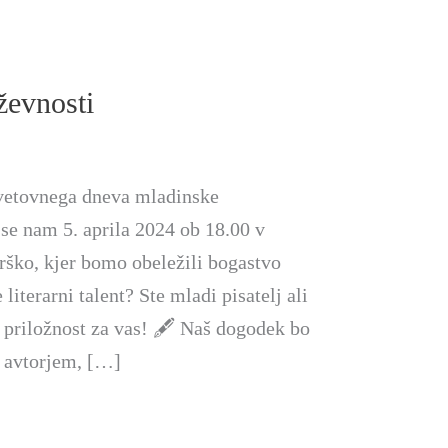
ževnosti
Svetovnega dneva mladinske
 se nam 5. aprila 2024 ob 18.00 v
rško, kjer bomo obeležili bogastvo
literarni talent? Ste mladi pisatelj ali
e priložnost za vas! 🖋️ Naš dogodek bo
 avtorjem, […]