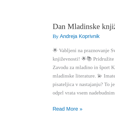
Dan Mladinske knji
Dan
Mladinske
By
Andreja Koprivnik
književnosti
🌟 Vabljeni na praznovanje 
književnosti! 🌟📚 Pridružite
Zavodu za mladino in šport K
mladinske literature. 💫 Imate 
pisateljica v nastajanju? To j
odprl vrata vsem nadebudnim
Read More »