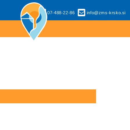
07-488-22-86
info@zms-krsko.si