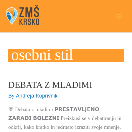
Skip
to
content
osebni stil
DEBATA Z MLADIMI
DEBATA
Z
Andreja Koprivnik
By
MLADIMI
💬 Debata z mladimi 𝗣𝗥𝗘𝗦𝗧𝗔𝗩𝗟𝗝𝗘𝗡𝗢
𝗭𝗔𝗥𝗔𝗗𝗜 𝗕𝗢𝗟𝗘𝗭𝗡𝗜 Preizkusi se v debatiranju in
odkrij, kako kratko in jedrnato izraziti svoje mnenje.