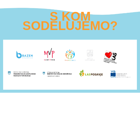
S KOM
SODELUJEMO?