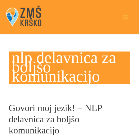
Skip
to
content
nlp delavnica za
boljšo
komunikacijo
Govori moj jezik! – NLP
Govori
moj
delavnica za boljšo
jezik!
komunikacijo
–