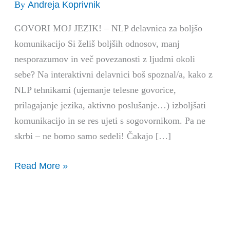
Andreja Koprivnik
By
NLP
delavnica
GOVORI MOJ JEZIK! – NLP delavnica za boljšo
za
komunikacijo Si želiš boljših odnosov, manj
boljšo
nesporazumov in več povezanosti z ljudmi okoli
komunikacijo
sebe? Na interaktivni delavnici boš spoznal/a, kako z
NLP tehnikami (ujemanje telesne govorice,
prilagajanje jezika, aktivno poslušanje…) izboljšati
komunikacijo in se res ujeti s sogovornikom. Pa ne
skrbi – ne bomo samo sedeli! Čakajo […]
Read More »