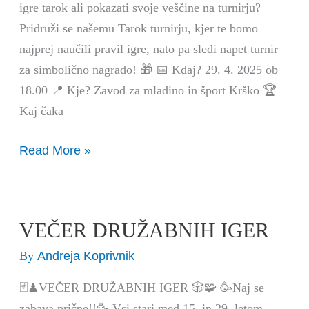
igre tarok ali pokazati svoje veščine na turnirju?
Pridruži se našemu Tarok turnirju, kjer te bomo
najprej naučili pravil igre, nato pa sledi napet turnir
za simbolično nagrado! 🎁 📅 Kdaj? 29. 4. 2025 ob
18.00 📍 Kje? Zavod za mladino in šport Krško 🏆
Kaj čaka
Read More »
VEČER DRUŽABNIH IGER
VEČER
DRUŽABNIH
Andreja Koprivnik
By
IGER
🃏♟VEČER DRUŽABNIH IGER 🎲🧩 🥳Naj se
zabava prične!!🥳 Vsi stari med 15. in 29. letom