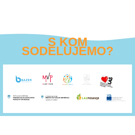
S KOM
SODELUJEMO?