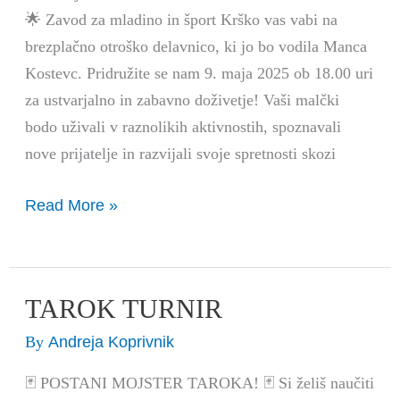
igre
🌟 Zavod za mladino in šport Krško vas vabi na
brezplačno otroško delavnico, ki jo bo vodila Manca
Kostevc. Pridružite se nam 9. maja 2025 ob 18.00 uri
za ustvarjalno in zabavno doživetje! Vaši malčki
bodo uživali v raznolikih aktivnostih, spoznavali
nove prijatelje in razvijali svoje spretnosti skozi
Read More »
TAROK TURNIR
TAROK
TURNIR
Andreja Koprivnik
By
🃏 POSTANI MOJSTER TAROKA! 🃏 Si želiš naučiti