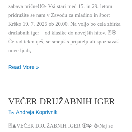
zabava prične!!🥳 Vsi stari med 15. in 29. letom
pridružite se nam v Zavodu za mladino in šport
Krško 19. 7. 2025 ob 20.00. Na voljo bo cela zbirka
družabnih iger – od klasike do novejših hitov. 🃏🎯
Če rad tekmuješ, se smejiš s prijatelji ali spoznavaš
nove ljudi,
Read More »
VEČER DRUŽABNIH IGER
VEČER
DRUŽABNIH
Andreja Koprivnik
By
IGER
🃏♟VEČER DRUŽABNIH IGER 🎲🧩 🥳Naj se