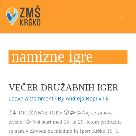
Skip
to
content
namizne igre
VEČER DRUŽABNIH IGER
VEČER
DRUŽABNIH
Leave a Comment
Andreja Koprivnik
/ By
IGER
🃏♟ DRUŽABNE IGRE 🎲🧩 🥳Naj se zabava
prične!!🥳 Vsi stari med 15. in 29. letom pridružite
se nam v Zavodu za mladino in šport Krško 16. 1.