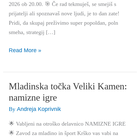
2026 ob 20.00. 🎯 Če rad tekmuješ, se smejiš s
prijatelji ali spoznavaš nove ljudi, je to dan zate!
Pridi, da skupaj preživimo super popoldan, poln
smeha, strategij […]
Read More »
Mladinska točka Veliki Kamen:
Mladinska
točka
namizne igre
Veliki
Andreja Koprivnik
By
Kamen:
namizne
🌟 Vabljeni na otroško delavnico NAMIZNE IGRE
igre
🌟 Zavod za mladino in šport Krško vas vabi na