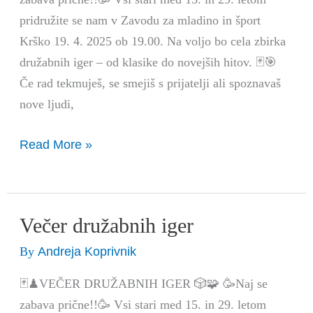
pridružite se nam v Zavodu za mladino in šport
Krško 19. 4. 2025 ob 19.00. Na voljo bo cela zbirka
družabnih iger – od klasike do novejših hitov. 🃏🎯
Če rad tekmuješ, se smejiš s prijatelji ali spoznavaš
nove ljudi,
Read More »
Večer družabnih iger
Večer
družabnih
Andreja Koprivnik
By
iger
🃏♟VEČER DRUŽABNIH IGER 🎲🧩 🥳Naj se
zabava prične!!🥳 Vsi stari med 15. in 29. letom