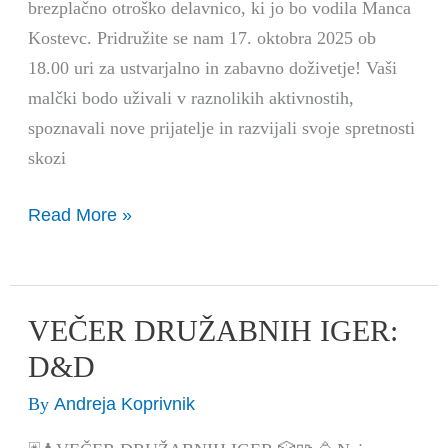
brezplačno otroško delavnico, ki jo bo vodila Manca
Kostevc. Pridružite se nam 17. oktobra 2025 ob
18.00 uri za ustvarjalno in zabavno doživetje! Vaši
malčki bodo uživali v raznolikih aktivnostih,
spoznavali nove prijatelje in razvijali svoje spretnosti
skozi
Read More »
VEČER DRUŽABNIH IGER:
VEČER
DRUŽABNIH
D&D
IGER:
Andreja Koprivnik
By
D&D