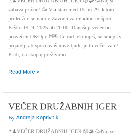
🃏♟VEČER DRUŽABNIH IGER 🎲🧩 🥳Naj se
zabava prične!!🥳 Vsi stari med 15. in 29. letom
pridružite se nam v Zavodu za mladino in šport
Krško 19. 9. 2025 ob 20.00. Današnji večer bo
posvečen D&Dju. 🃏🎯 Če rad tekmuješ, se smejiš s
prijatelji ali spoznavaš nove ljudi, je to večer zate!
Pridi, da skupaj preživimo
Read More »
VEČER DRUŽABNIH IGER
VEČER
DRUŽABNIH
Andreja Koprivnik
By
IGER
🃏♟VEČER DRUŽABNIH IGER 🎲🧩 🥳Naj se