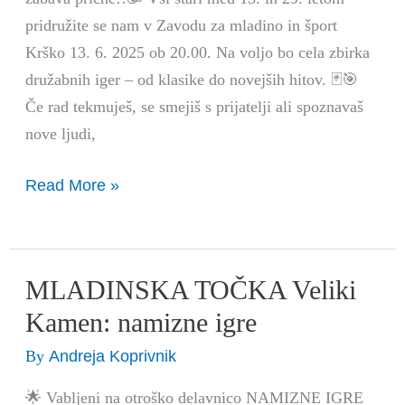
pridružite se nam v Zavodu za mladino in šport
Krško 13. 6. 2025 ob 20.00. Na voljo bo cela zbirka
družabnih iger – od klasike do novejših hitov. 🃏🎯
Če rad tekmuješ, se smejiš s prijatelji ali spoznavaš
nove ljudi,
Read More »
MLADINSKA TOČKA Veliki
MLADINSKA
TOČKA
Kamen: namizne igre
Veliki
Andreja Koprivnik
By
Kamen:
namizne
🌟 Vabljeni na otroško delavnico NAMIZNE IGRE