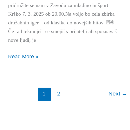
pridružite se nam v Zavodu za mladino in šport
Krško 7. 3. 2025 ob 20.00.Na voljo bo cela zbirka
družabnih iger – od klasike do novejših hitov. 🃏🎯
Če rad tekmuješ, se smejiš s prijatelji ali spoznavaš
nove ljudi, je
Read More »
2
Next
→
1