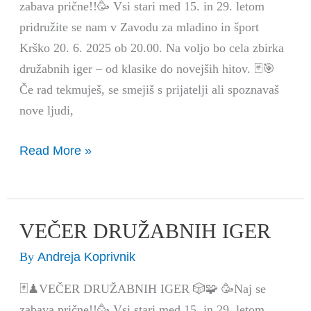
zabava prične!!🥳 Vsi stari med 15. in 29. letom
pridružite se nam v Zavodu za mladino in šport
Krško 20. 6. 2025 ob 20.00. Na voljo bo cela zbirka
družabnih iger – od klasike do novejših hitov. 🃏🎯
Če rad tekmuješ, se smejiš s prijatelji ali spoznavaš
nove ljudi,
Read More »
VEČER DRUŽABNIH IGER
VEČER
DRUŽABNIH
Andreja Koprivnik
By
IGER
🃏♟VEČER DRUŽABNIH IGER 🎲🧩 🥳Naj se
zabava prične!!🥳 Vsi stari med 15. in 29. letom