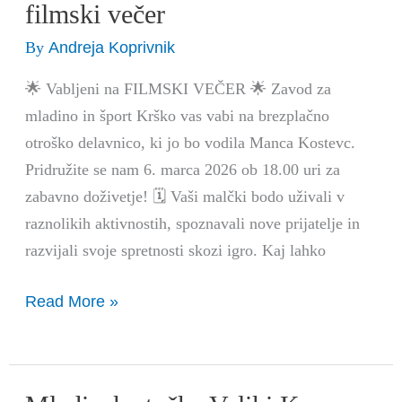
točka
filmski večer
Veliki
Andreja Koprivnik
By
Kamen:
filmski
🌟 Vabljeni na FILMSKI VEČER 🌟 Zavod za
večer
mladino in šport Krško vas vabi na brezplačno
otroško delavnico, ki jo bo vodila Manca Kostevc.
Pridružite se nam 6. marca 2026 ob 18.00 uri za
zabavno doživetje! 🗓️ Vaši malčki bodo uživali v
raznolikih aktivnostih, spoznavali nove prijatelje in
razvijali svoje spretnosti skozi igro. Kaj lahko
Read More »
Mladinska