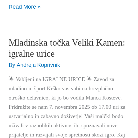
Read More »
Mladinska točka Veliki Kamen:
Mladinska
točka
igralne urice
Veliki
Andreja Koprivnik
By
Kamen:
igralne
🌟 Vabljeni na IGRALNE URICE 🌟 Zavod za
urice
mladino in šport Krško vas vabi na brezplačno
otroško delavnico, ki jo bo vodila Manca Kostevc.
Pridružite se nam 7. novembra 2025 ob 17.00 uri za
ustvarjalno in zabavno doživetje! Vaši malčki bodo
uživali v raznolikih aktivnostih, spoznavali nove
prijatelje in razvijali svoje spretnosti skozi igro. Kaj