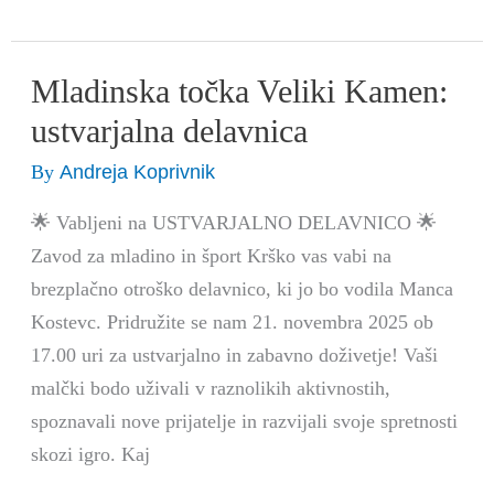
Mladinska točka Veliki Kamen:
Mladinska
točka
ustvarjalna delavnica
Veliki
Andreja Koprivnik
By
Kamen:
ustvarjalna
🌟 Vabljeni na USTVARJALNO DELAVNICO 🌟
delavnica
Zavod za mladino in šport Krško vas vabi na
brezplačno otroško delavnico, ki jo bo vodila Manca
Kostevc. Pridružite se nam 21. novembra 2025 ob
17.00 uri za ustvarjalno in zabavno doživetje! Vaši
malčki bodo uživali v raznolikih aktivnostih,
spoznavali nove prijatelje in razvijali svoje spretnosti
skozi igro. Kaj