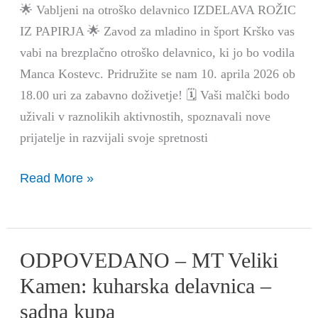
izdelava
🌟 Vabljeni na otroško delavnico IZDELAVA ROŽIC
rožic
IZ PAPIRJA 🌟 Zavod za mladino in šport Krško vas
iz
vabi na brezplačno otroško delavnico, ki jo bo vodila
papirja
Manca Kostevc. Pridružite se nam 10. aprila 2026 ob
18.00 uri za zabavno doživetje! 🗓️ Vaši malčki bodo
uživali v raznolikih aktivnostih, spoznavali nove
prijatelje in razvijali svoje spretnosti
Read More »
ODPOVEDANO – MT Veliki
ODPOVEDANO
–
Kamen: kuharska delavnica –
MT
sadna kupa