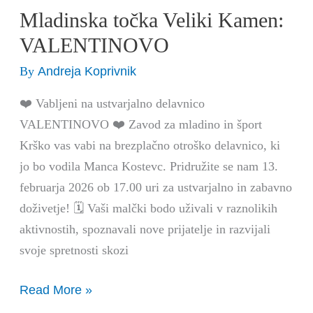
Mladinska točka Veliki Kamen:
Mladinska
točka
VALENTINOVO
Veliki
Andreja Koprivnik
By
Kamen:
VALENTINOVO
❤️ Vabljeni na ustvarjalno delavnico
VALENTINOVO ❤️ Zavod za mladino in šport
Krško vas vabi na brezplačno otroško delavnico, ki
jo bo vodila Manca Kostevc. Pridružite se nam 13.
februarja 2026 ob 17.00 uri za ustvarjalno in zabavno
doživetje! 🗓️ Vaši malčki bodo uživali v raznolikih
aktivnostih, spoznavali nove prijatelje in razvijali
svoje spretnosti skozi
Read More »