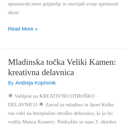
spoznavali nove prijatelje in razvijali svoje spretnosti
skozi
Read More »
Mladinska točka Veliki Kamen:
Mladinska
točka
kreativna delavnica
Veliki
Andreja Koprivnik
By
Kamen:
kreativna
🌟 Vabljeni na KREATIVNO OTROŠKO
delavnica
DELAVNICO 🌟 Zavod za mladino in šport Krško
vas vabi na brezplačno otroško delavnico, ki jo bo
vodila Manca Kostevc. Pridružite se nam 3. oktobra