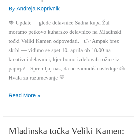
Veliki
Andreja Koprivnik
By
Kamen:
kuharska
🍓 Update – glede delavnice Sadna kupa Žal
delavnica
moramo petkovo kuharsko delavnico na Mladinski
–
točki Veliki Kamen odpovedati. 👉 Ampak brez
sadna
skrbi — vidimo se spet 10. aprila ob 18.00 na
kupa
kreativni delavnici, kjer bomo izdelovali rožice iz
papirja! Spremljaj nas, da ne zamudiš naslednje 🍰
Hvala za razumevanje 💛
Read More »
Mladinska točka Veliki Kamen:
Mladinska