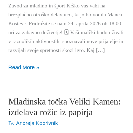
na
Zavod za mladino in šport Krško vas vabi na
zunanjih
brezplačno otroško delavnico, ki jo bo vodila Manca
igralih
Kostevc. Pridružite se nam 24. aprila 2026 ob 18.00
uri za zabavno doživetje! 🗓️ Vaši malčki bodo uživali
v raznolikih aktivnostih, spoznavali nove prijatelje in
razvijali svoje spretnosti skozi igro. Kaj […]
Read More »
Mladinska točka Veliki Kamen:
Mladinska
točka
izdelava rožic iz papirja
Veliki
Andreja Koprivnik
By
Kamen: