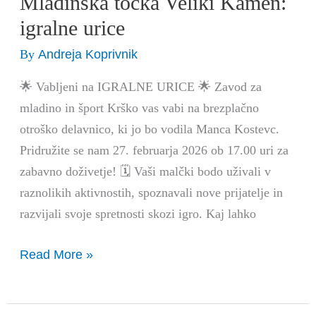
Mladinska točka Veliki Kamen:
točka
igralne urice
Veliki
Andreja Koprivnik
By
Kamen:
igralne
🌟 Vabljeni na IGRALNE URICE 🌟 Zavod za
urice
mladino in šport Krško vas vabi na brezplačno
otroško delavnico, ki jo bo vodila Manca Kostevc.
Pridružite se nam 27. februarja 2026 ob 17.00 uri za
zabavno doživetje! 🗓️ Vaši malčki bodo uživali v
raznolikih aktivnostih, spoznavali nove prijatelje in
razvijali svoje spretnosti skozi igro. Kaj lahko
Read More »