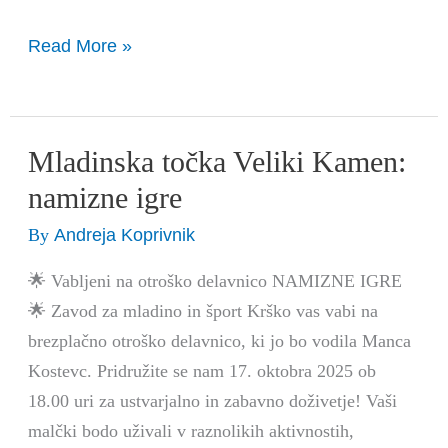
Read More »
Mladinska točka Veliki Kamen:
Mladinska
točka
namizne igre
Veliki
Andreja Koprivnik
By
Kamen:
namizne
🌟 Vabljeni na otroško delavnico NAMIZNE IGRE
igre
🌟 Zavod za mladino in šport Krško vas vabi na
brezplačno otroško delavnico, ki jo bo vodila Manca
Kostevc. Pridružite se nam 17. oktobra 2025 ob
18.00 uri za ustvarjalno in zabavno doživetje! Vaši
malčki bodo uživali v raznolikih aktivnostih,