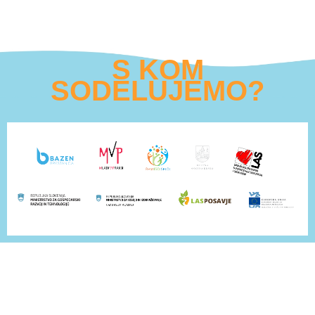
S KOM
SODELUJEMO?