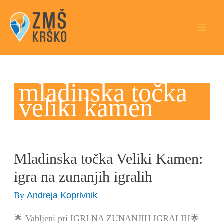
Skip
to
content
mladinska točka
veliki kamen
Mladinska točka Veliki Kamen:
Mladinska
točka
igra na zunanjih igralih
Veliki
Andreja Koprivnik
By
Kamen:
igra
🌟 Vabljeni pri IGRI NA ZUNANJIH IGRALIH🌟