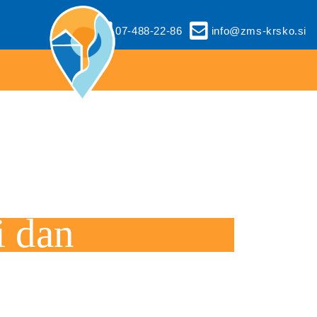
07-488-22-86
info@zms-krsko.si
i dan