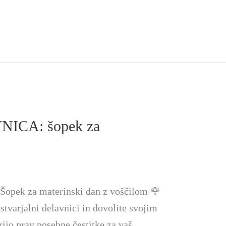
ICA: šopek za
ek za materinski dan z voščilom 🌹
stvarjalni delavnici in dovolite svojim
ijo prav posebne čestitke za vaš