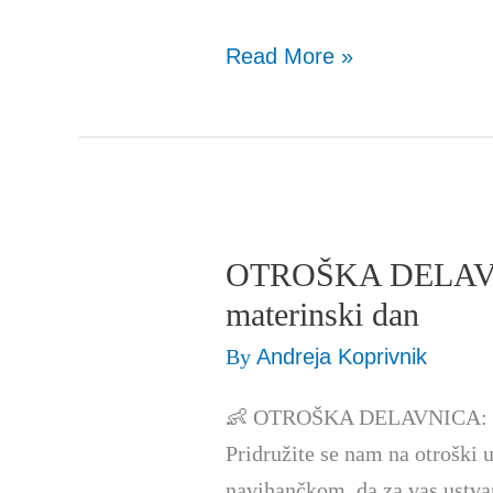
Read More »
OTROŠKA DELAVN
OTROŠKA
DELAVNICA:
materinski dan
šopek
By
Andreja Koprivnik
za
materinski
👶 OTROŠKA DELAVNICA: Šop
dan
Pridružite se nam na otroški u
navihančkom, da za vas ustvar