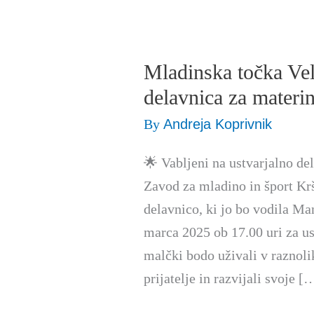
Mladinska točka Vel
Mladinska
točka
delavnica za materi
Veliki
By
Andreja Koprivnik
Kamen:
ustvarjalna
🌟 Vabljeni na ustvarjalno
delavnica
Zavod za mladino in šport Kr
za
delavnico, ki jo bo vodila Ma
materinski
marca 2025 ob 17.00 uri za us
dan
malčki bodo uživali v raznoli
prijatelje in razvijali svoje [