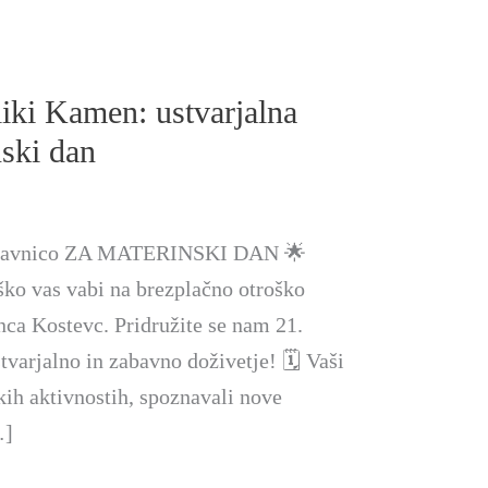
iki Kamen: ustvarjalna
nski dan
 delavnico ZA MATERINSKI DAN 🌟
ško vas vabi na brezplačno otroško
nca Kostevc. Pridružite se nam 21.
tvarjalno in zabavno doživetje! 🗓️ Vaši
kih aktivnostih, spoznavali nove
…]