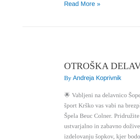
Read More »
OTROŠKA DELAVNI
OTROŠKA
DELAVNICA:
By
Andreja Koprivnik
Šopek
🌟 Vabljeni na delavnico Šo
za
šport Krško vas vabi na brezp
mamico
Špela Beuc Colner. Pridružite
ustvarjalno in zabavno doživet
izdelovanju šopkov, kjer bodo 