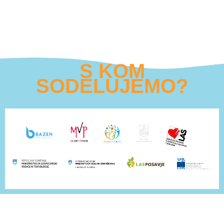
S KOM
SODELUJEMO?