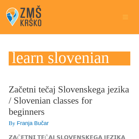
Skip
to
content
learn slovenian
Začetni tečaj Slovenskega jezika
Začetni
tečaj
/ Slovenian classes for
Slovenskega
beginners
jezika
Franja Bučar
By
/
Slovenian
𝗭𝗔Č𝗘𝗧𝗡𝗜 𝗧𝗘Č𝗔𝗝 𝗦𝗟𝗢𝗩𝗘𝗡𝗦𝗞𝗘𝗚𝗔 𝗝𝗘𝗭𝗜𝗞𝗔