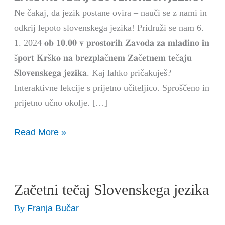
classes
Ne čakaj, da jezik postane ovira – nauči se z nami in
for
odkrij lepoto slovenskega jezika! Pridruži se nam 6.
beginners
1. 2024 𝐨𝐛 𝟏𝟎.𝟎𝟎 𝐯 𝐩𝐫𝐨𝐬𝐭𝐨𝐫𝐢𝐡 𝐙𝐚𝐯𝐨𝐝𝐚 𝐳𝐚 𝐦𝐥𝐚𝐝𝐢𝐧𝐨 𝐢𝐧
š𝐩𝐨𝐫𝐭 𝐊𝐫š𝐤𝐨 𝐧𝐚 𝐛𝐫𝐞𝐳𝐩𝐥𝐚č𝐧𝐞𝐦 𝐙𝐚č𝐞𝐭𝐧𝐞𝐦 𝐭𝐞č𝐚𝐣𝐮
𝐒𝐥𝐨𝐯𝐞𝐧𝐬𝐤𝐞𝐠𝐚 𝐣𝐞𝐳𝐢𝐤𝐚. Kaj lahko pričakuješ?
Interaktivne lekcije s prijetno učiteljico. Sproščeno in
prijetno učno okolje. […]
Read More »
Začetni tečaj Slovenskega jezika
Začetni
tečaj
Franja Bučar
By
Slovenskega