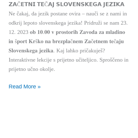
𝗭𝗔Č𝗘𝗧𝗡𝗜 𝗧𝗘Č𝗔𝗝 𝗦𝗟𝗢𝗩𝗘𝗡𝗦𝗞𝗘𝗚𝗔 𝗝𝗘𝗭𝗜𝗞𝗔
jezika
Ne čakaj, da jezik postane ovira – nauči se z nami in
odkrij lepoto slovenskega jezika! Pridruži se nam 23.
12. 2023 𝐨𝐛 𝟏𝟎.𝟎𝟎 𝐯 𝐩𝐫𝐨𝐬𝐭𝐨𝐫𝐢𝐡 𝐙𝐚𝐯𝐨𝐝𝐚 𝐳𝐚 𝐦𝐥𝐚𝐝𝐢𝐧𝐨
𝐢𝐧 š𝐩𝐨𝐫𝐭 𝐊𝐫š𝐤𝐨 𝐧𝐚 𝐛𝐫𝐞𝐳𝐩𝐥𝐚č𝐧𝐞𝐦 𝐙𝐚č𝐞𝐭𝐧𝐞𝐦 𝐭𝐞č𝐚𝐣𝐮
𝐒𝐥𝐨𝐯𝐞𝐧𝐬𝐤𝐞𝐠𝐚 𝐣𝐞𝐳𝐢𝐤𝐚. Kaj lahko pričakuješ?
Interaktivne lekcije s prijetno učiteljico. Sproščeno in
prijetno učno okolje.
Read More »