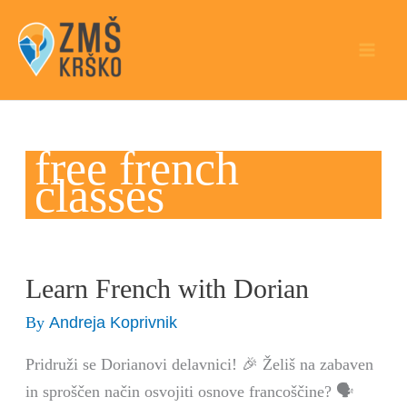
Skip
to
content
free french
classes
Learn French with Dorian
Learn
French
Andreja Koprivnik
By
with
Pridruži se Dorianovi delavnici! 🎉 Želiš na zabaven
Dorian
in sproščen način osvojiti osnove francoščine? 🗣️