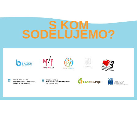
S KOM
SODELUJEMO?