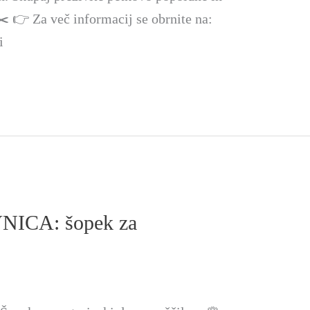
️✂️ 👉 Za več informacij se obrnite na:
i
ICA: šopek za