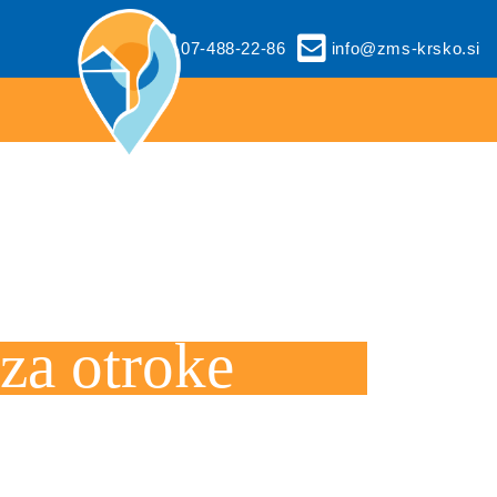
07-488-22-86
info@zms-krsko.si
 za otroke