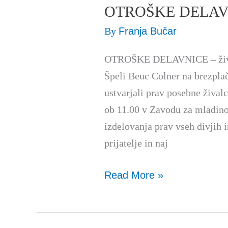
OTROŠKE DELAVNIC
OTROŠKE
DELAVNICE
By
Franja Bučar
–
OTROŠKE DELAVNICE – živali
živalice
Špeli Beuc Colner na brezpla
iz
ustvarjali prav posebne žival
tulcev
ob 11.00 v Zavodu za mladino
izdelovanja prav vseh divjih 
prijatelje in naj
Read More »