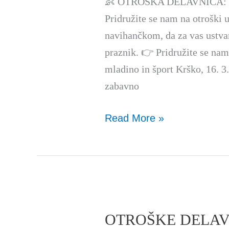
materinski
👶 OTROŠKA DELAVNICA: Šop
dan
Pridružite se nam na otroški u
navihančkom, da za vas ustvar
praznik. 👉 Pridružite se na
mladino in šport Krško, 16. 3
zabavno
Read More »
OTROŠKE DELAVNI
OTROŠKE