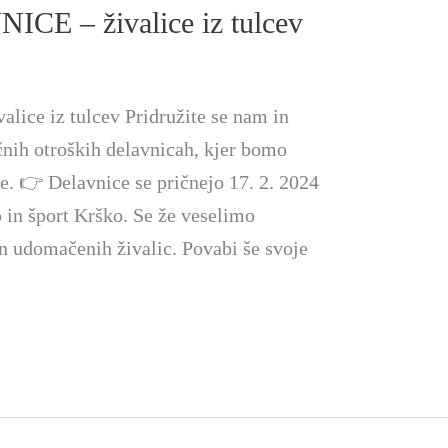
E – živalice iz tulcev
ce iz tulcev Pridružite se nam in
čnih otroških delavnicah, kjer bomo
ce. 👉 Delavnice se pričnejo 17. 2. 2024
 in šport Krško. Se že veselimo
in udomačenih živalic. Povabi še svoje