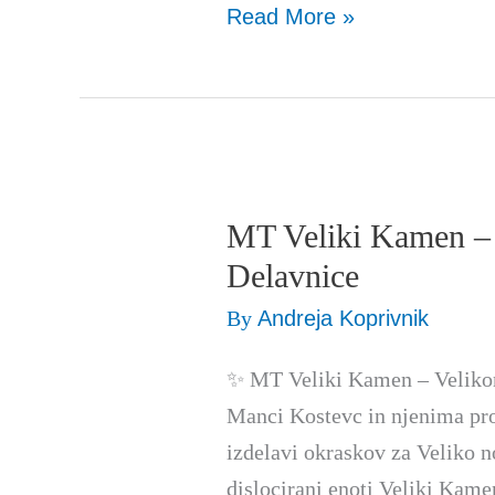
Read More »
MT Veliki Kamen – 
MT
Veliki
Delavnice
Kamen
By
Andreja Koprivnik
–
Velikonočne
✨ MT Veliki Kamen – Velikon
Otroške
Manci Kostevc in njenima pro
Delavnice
izdelavi okraskov za Veliko n
dislocirani enoti Veliki Kame