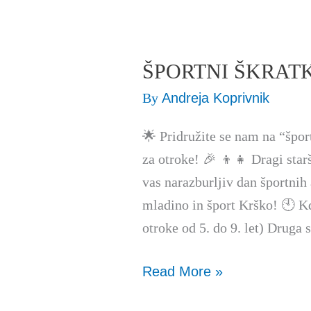
ŠPORTNI ŠKRAT
ŠPORTNI
ŠKRATKI
By
Andreja Koprivnik
🌟 Pridružite se nam na “šport
za otroke! 🎉 👦👧 Dragi star
vas narazburljiv dan športnih
mladino in šport Krško! 🕙 Kd
otroke od 5. do 9. let) Druga
Read More »