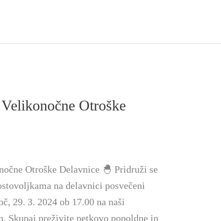
Velikonočne Otroške
očne Otroške Delavnice 🐣 Pridruži se
stovoljkama na delavnici posvečeni
oč, 29. 3. 2024 ob 17.00 na naši
n. Skupaj preživite petkovo popoldne in