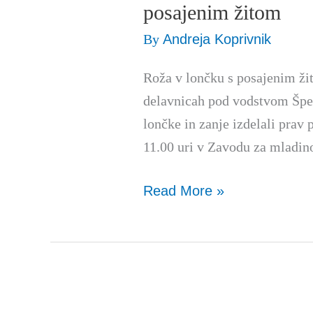
DELAVNICE
posajenim žitom
–
By
Andreja Koprivnik
Roža
v
Roža v lončku s posajenim ži
lončku
delavnicah pod vodstvom Špel
s
lončke in zanje izdelali prav
posajenim
11.00 uri v Zavodu za mladino
žitom
Read More »