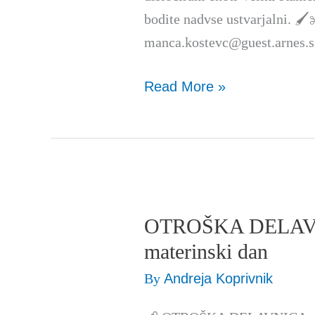
bodite nadvse ustvarjalni. 🖌
manca.kostevc@guest.arnes.s
Read More »
OTROŠKA DELAVN
OTROŠKA
DELAVNICA:
materinski dan
šopek
By
Andreja Koprivnik
za