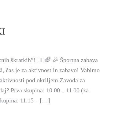
KI
nih škratkih”! 🏃‍♂️🌈 🎉 Športna zabava
ši, čas je za aktivnost in zabavo! Vabimo
 aktivnosti pod okriljem Zavoda za
aj? Prva skupina: 10.00 – 11.00 (za
 skupina: 11.15 – […]