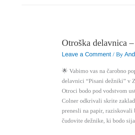
Otroška delavnica –
Otroška
delavnica
Leave a Comment
/ By
And
–
🌟 Vabimo vas na čarobno pop
Pisani
delavnici “Pisani dežniki” v 
dežniki
Otroci bodo pod vodstvom ust
Colner odkrivali skrite zakla
prenesli na papir, raziskovali
čudovite dežnike, ki bodo sij