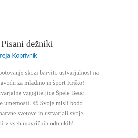
 Pisani dežniki
reja Koprivnik
otovanje skozi barvito ustvarjalnost na
Zavodu za mladino in šport Krško!
varjalne vzgojiteljice Špele Beuc
de umetnosti. 🎨 Svoje misli bodo
 barvne svetove in ustvarjali svoje
ali v vseh mavričnih odtenkih!