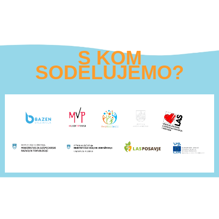
S KOM
SODELUJEMO?