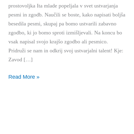
s
prostovoljka Ita mlade popeljala v svet ustvarjanja
prostovoljko
pesmi in zgodb. Naučili se boste, kako napisati boljša
Ito
besedila pesmi, skupaj pa bomo ustvarili zabavno
zgodbo, ki jo bomo sproti izmišljevali. Na koncu bo
vsak napisal svojo krajšo zgodbo ali pesmico.
Pridruži se nam in odkrij svoj ustvarjalni talent! Kje:
Zavod […]
Read More »