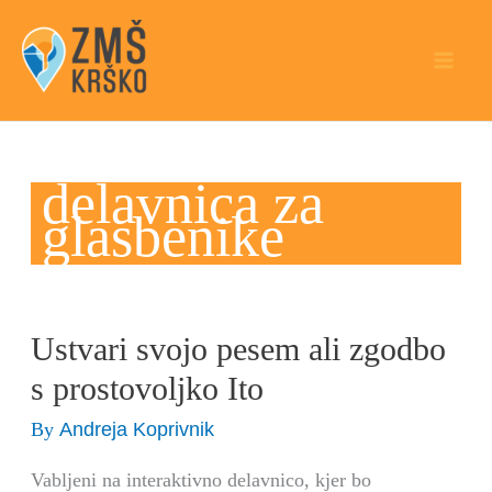
Skip
to
content
delavnica za
glasbenike
Ustvari svojo pesem ali zgodbo
Ustvari
svojo
s prostovoljko Ito
pesem
Andreja Koprivnik
By
ali
zgodbo
Vabljeni na interaktivno delavnico, kjer bo