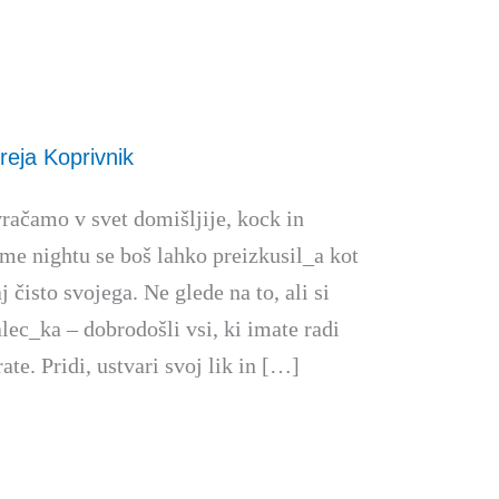
reja Koprivnik
račamo v svet domišljije, kock in
e nightu se boš lahko preizkusil_a kot
 čisto svojega. Ne glede na to, ali si
lec_ka – dobrodošli vsi, ki imate radi
te. Pridi, ustvari svoj lik in […]