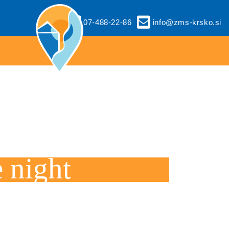
07-488-22-86
info@zms-krsko.si
 night