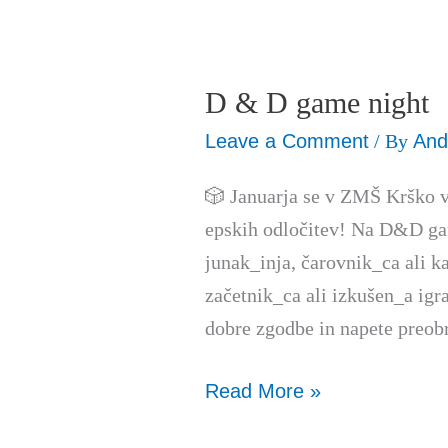
D & D game night
D
&
Leave a Comment
/ By
And
D
🎲 Januarja se v ZMŠ Krško v
game
epskih odločitev! Na D&D gam
night
junak_inja, čarovnik_ca ali kaj
začetnik_ca ali izkušen_a igra
dobre zgodbe in napete preobra
Read More »