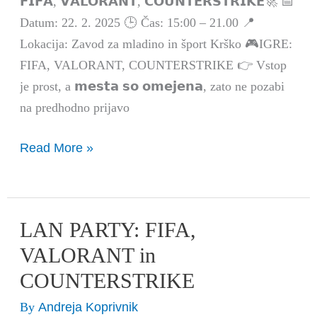
𝗙𝗜𝗙𝗔, 𝗩𝗔𝗟𝗢𝗥𝗔𝗡𝗧, 𝗖𝗢𝗨𝗡𝗧𝗘𝗥𝗦𝗧𝗥𝗜𝗞𝗘🚀 📅
Datum: 22. 2. 2025 🕒 Čas: 15:00 – 21.00 📍
Lokacija: Zavod za mladino in šport Krško 🎮IGRE:
FIFA, VALORANT, COUNTERSTRIKE 👉 Vstop
je prost, a 𝗺𝗲𝘀𝘁𝗮 𝘀𝗼 𝗼𝗺𝗲𝗷𝗲𝗻𝗮, zato ne pozabi
na predhodno prijavo
Read More »
LAN PARTY: FIFA,
LAN
PARTY:
VALORANT in
FIFA,
COUNTERSTRIKE
VALORANT
Andreja Koprivnik
By
in