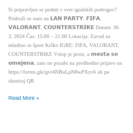
COUNTERSTRIKE
Si pripravljen se podati v svet igralskih podvigov?
Pridruži se nam na 𝗟𝗔𝗡 𝗣𝗔𝗥𝗧𝗬: 𝗙𝗜𝗙𝗔,
𝗩𝗔𝗟𝗢𝗥𝗔𝗡𝗧, 𝗖𝗢𝗨𝗡𝗧𝗘𝗥𝗦𝗧𝗥𝗜𝗞𝗘 Datum: 30.
3. 2024 Čas: 15:00 – 21.00 Lokacija: Zavod za
mladino in šport Krško IGRE: FIFA, VALORANT,
COUNTERSTRIKE Vstop je prost, a 𝗺𝗲𝘀𝘁𝗮 𝘀𝗼
𝗼𝗺𝗲𝗷𝗲𝗻𝗮, zato ne pozabi na predhodno prijavo na
https://forms.gle/gvr4NBuLpN8wPXzv6 ali pa
skeniraj QR
Read More »