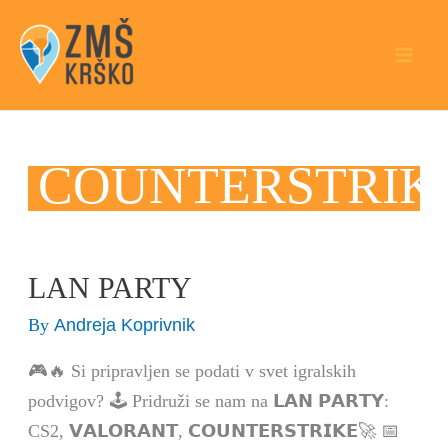
Skip
to
content
COUNTERSTRIK
LAN PARTY
LAN
PARTY
Andreja Koprivnik
By
🎮🔥 Si pripravljen se podati v svet igralskih
podvigov? 🕹️ Pridruži se nam na 𝗟𝗔𝗡 𝗣𝗔𝗥𝗧𝗬:
CS2, 𝗩𝗔𝗟𝗢𝗥𝗔𝗡𝗧, 𝗖𝗢𝗨𝗡𝗧𝗘𝗥𝗦𝗧𝗥𝗜𝗞𝗘🚀 📅