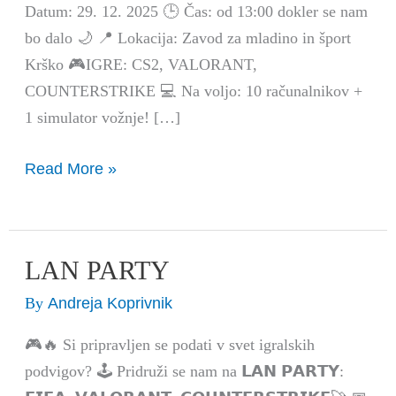
Datum: 29. 12. 2025 🕒 Čas: od 13:00 dokler se nam
bo dalo 🌙 📍 Lokacija: Zavod za mladino in šport
Krško 🎮IGRE: CS2, VALORANT,
COUNTERSTRIKE 💻 Na voljo: 10 računalnikov +
1 simulator vožnje! […]
Read More »
LAN PARTY
LAN
PARTY
Andreja Koprivnik
By
🎮🔥 Si pripravljen se podati v svet igralskih
podvigov? 🕹️ Pridruži se nam na 𝗟𝗔𝗡 𝗣𝗔𝗥𝗧𝗬: