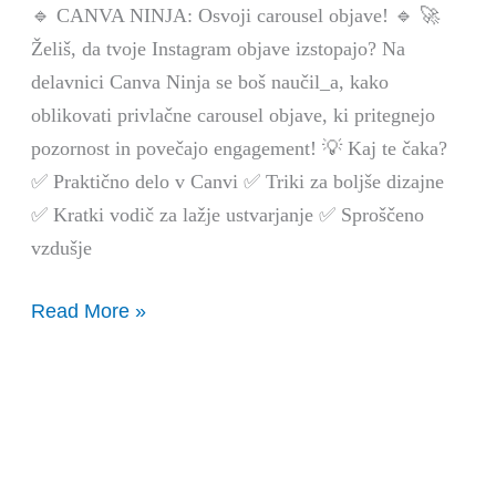
objave!
🔹 CANVA NINJA: Osvoji carousel objave! 🔹 🚀
Želiš, da tvoje Instagram objave izstopajo? Na
delavnici Canva Ninja se boš naučil_a, kako
oblikovati privlačne carousel objave, ki pritegnejo
pozornost in povečajo engagement! 💡 Kaj te čaka?
✅ Praktično delo v Canvi ✅ Triki za boljše dizajne
✅ Kratki vodič za lažje ustvarjanje ✅ Sproščeno
vzdušje
Read More »