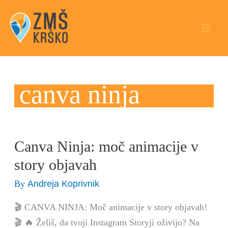
Skip
to
content
canva ninja
Canva Ninja: moč animacije v
Canva
Ninja:
story objavah
moč
Andreja Koprivnik
By
animacije
v
🎬 CANVA NINJA: Moč animacije v story objavah!
story
🎬 🔥 Želiš, da tvoji Instagram Storyji oživijo? Na