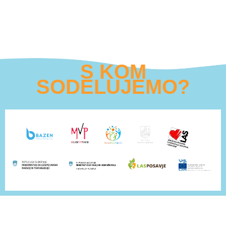
S KOM
SODELUJEMO?