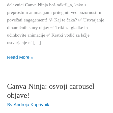
objavah
delavnici Canva Ninja boš odkril_a, kako s
preprostimi animacijami pritegniti več pozornosti in
povečati engagement! 💡 Kaj te čaka? ✅ Ustvarjanje
dinamičnih story objav ✅ Triki za gladke in
učinkovite animacije ✅ Kratki vodič za lažje
ustvarjanje ✅ […]
Read More »
Canva Ninja: osvoji carousel
Canva
Ninja:
objave!
osvoji
Andreja Koprivnik
By
carousel