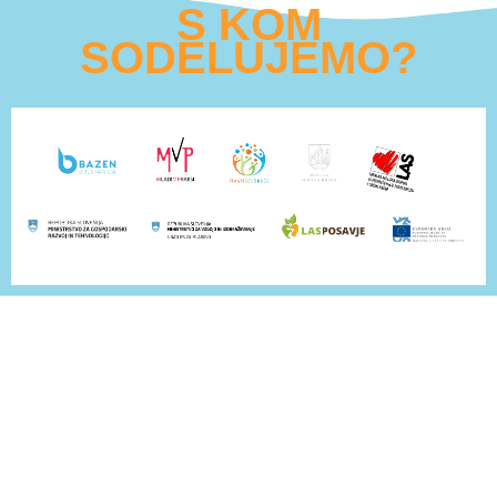
S KOM
SODELUJEMO?