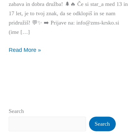
zabava in dobra družba! 🌲🔥 Če si star_a med 13 in
17 let, je to tvoj znak, da se odklopiš in se nam
pridružiš! 💬✨ ➡️ Prijave na: info@zms-krsko.si
(ime […]
Read More »
Search
Search