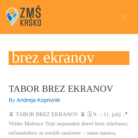
Skip
to
content
brez ekranov
TABOR BREZ EKRANOV
TABOR
BREZ
Andreja Koprivnik
By
EKRANOV
📵 TABOR BREZ EKRANOV 📵 🗓️ 9. – 11. julij 📍
Velike Malence Trije nepozabni dnevi brez telefonov,
računalnikov in ostalih zaslonov – samo narava,