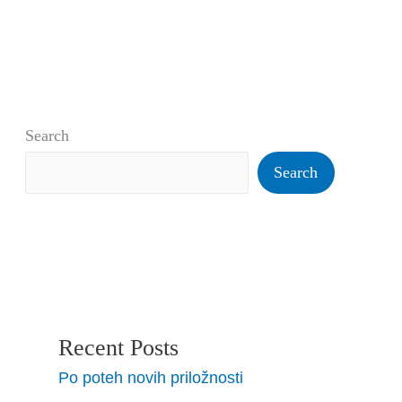
Search
Search
Recent Posts
Po poteh novih priložnosti