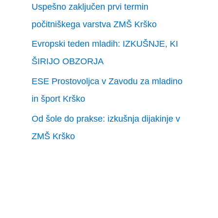
Uspešno zaključen prvi termin
počitniškega varstva ZMŠ Krško
Evropski teden mladih: IZKUŠNJE, KI
ŠIRIJO OBZORJA
ESE Prostovoljca v Zavodu za mladino
in šport Krško
Od šole do prakse: izkušnja dijakinje v
ZMŠ Krško