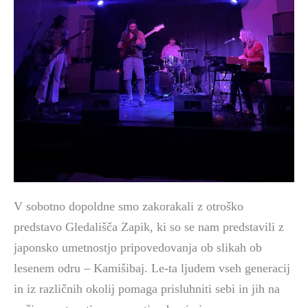
V sobotno dopoldne smo zakorakali z otroško
predstavo Gledališča Zapik, ki so se nam predstavili z
japonsko umetnostjo pripovedovanja ob slikah ob
lesenem odru – Kamišibaj. Le-ta ljudem vseh generacij
in iz različnih okolij pomaga prisluhniti sebi in jih na