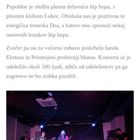
Popoldne je sledila plesna delavnica hip hopa, s
plesnim klubom Lukec. Obiskala nas je pozitivna in
energična trenerka Dea, s katero smo spoznali nekaj
osnovnih korakov hip hopa.
Zvečer pa sta za večerno zabavo poskrbela banda
Ekstaza in Prismojeni profesorji bluesa. Koncerta se je
udeležilo okoli 100 ljudi, nihče od udeležencev pa ga
zagotovo ne bo zlahka pozabil.