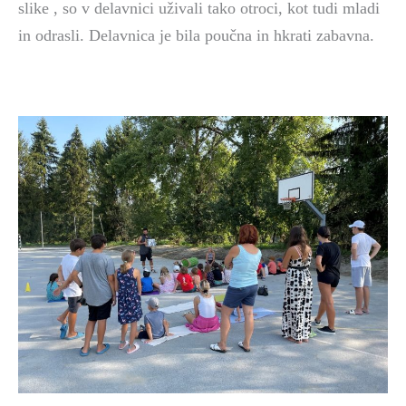
slike , so v delavnici uživali tako otroci, kot tudi mladi
in odrasli. Delavnica je bila poučna in hkrati zabavna.