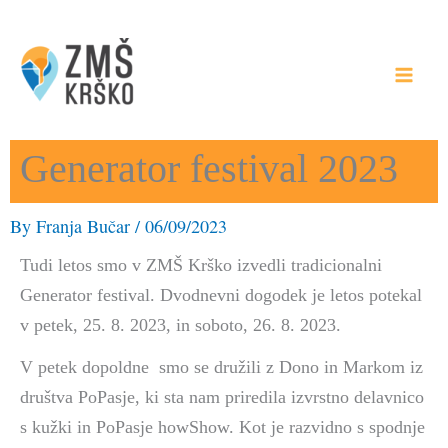
Skip
to
content
Generator festival 2023
By
Franja Bučar
/
06/09/2023
Tudi letos smo v ZMŠ Krško izvedli tradicionalni
Generator festival. Dvodnevni dogodek je letos potekal
v petek, 25. 8. 2023, in soboto, 26. 8. 2023.
V petek dopoldne smo se družili z Dono in Markom iz
društva PoPasje, ki sta nam priredila izvrstno delavnico
s kužki in PoPasje howShow. Kot je razvidno s spodnje