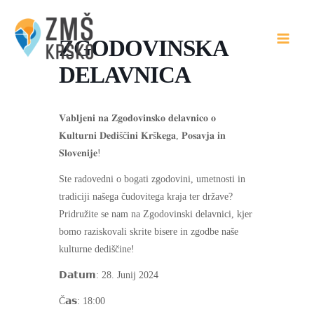
Skip
to
ZGODOVINSKA
content
DELAVNICA
𝐕𝐚𝐛𝐥𝐣𝐞𝐧𝐢 𝐧𝐚 𝐙𝐠𝐨𝐝𝐨𝐯𝐢𝐧𝐬𝐤𝐨 𝐝𝐞𝐥𝐚𝐯𝐧𝐢𝐜𝐨 𝐨
𝐊𝐮𝐥𝐭𝐮𝐫𝐧𝐢 𝐃𝐞𝐝𝐢šč𝐢𝐧𝐢 𝐊𝐫š𝐤𝐞𝐠𝐚, 𝐏𝐨𝐬𝐚𝐯𝐣𝐚 𝐢𝐧
𝐒𝐥𝐨𝐯𝐞𝐧𝐢𝐣𝐞!
Ste radovedni o bogati zgodovini, umetnosti in
tradiciji našega čudovitega kraja ter države?
Pridružite se nam na Zgodovinski delavnici, kjer
bomo raziskovali skrite bisere in zgodbe naše
kulturne dediščine!
𝗗𝗮𝘁𝘂𝗺: 28. Junij 2024
Č𝗮𝘀: 18:00