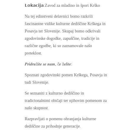
𝗟𝗼𝗸𝗮𝗰𝗶𝗷𝗮:Zavod za mladino in šport Krško
Na tej edinstveni delavnici bomo razkrili
fascinantne vidike kulturne dediščine Krškega in
Posavja ter Slovenije. Skupaj bomo odkrivali
zgodovinske dogodke, zapuščine, tradicije in
različne zgodbe, ki so zaznamovale našo
preteklost.
𝑷𝒓𝒊𝒅𝒓𝒖ž𝒊𝒕𝒆 𝒔𝒆 𝒏𝒂𝒎, č𝒆 ž𝒆𝒍𝒊𝒕𝒆:
Spoznati zgodovinski pomen Krškega, Posavja in
tudi Slovenije.
Se seznaniti z kulturno dediščino in
tradicionalnimi običaji ter njihovim pomenom za
našo skupnost.
Razpravljati o pomenu ohranjanja kulturne
dediščine za prihodnje generacije.