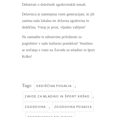
Debatirati o določenih zgodovinskih temah.
Delavnica je namenjena vsem generacijam, ki jih
zanima naša lokalna ter državna zgodovina in
dediščina. Vstop je prost, vljudno vabljeni!
Ne zamudite te edinstvene priložnosti za
poglobitev v našo kulturno preteklost! Veselimo
se srečanja z vami na Zavodu za mladino in šport
Krško!
Tags:
,
DEDIŠČINA POSAVJA
,
ZAVOD ZA MLADINO IN ŠPORT KRŠKO
,
ZGODOVINA
ZGODOVINA POSAVJA
,