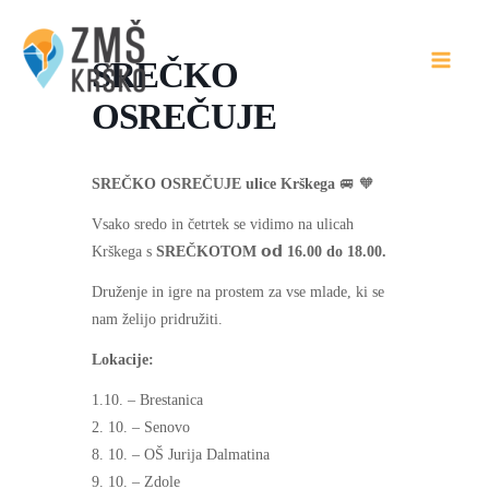
Skip
to
SREČKO
content
OSREČUJE
SREČKO OSREČUJE ulice Krškega
🚐 🧡
Vsako sredo in četrtek se vidimo na ulicah
Krškega s
SREČKOTOM 𝗼𝗱 16.00 do 18.00.
Druženje in igre na prostem za vse mlade, ki se
nam želijo pridružiti.
Lokacije:
1.10. – Brestanica
2. 10. – Senovo
8. 10. – OŠ Jurija Dalmatina
9. 10. – Zdole