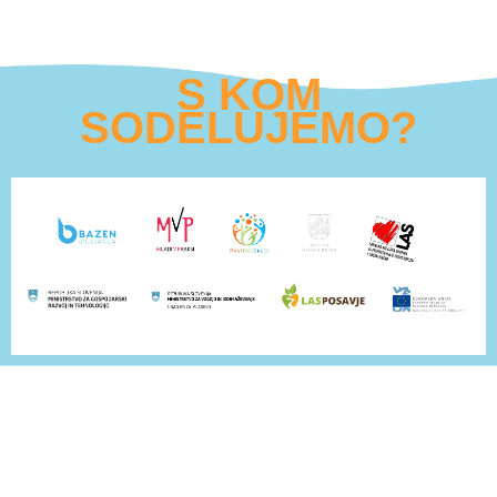
S KOM
SODELUJEMO?