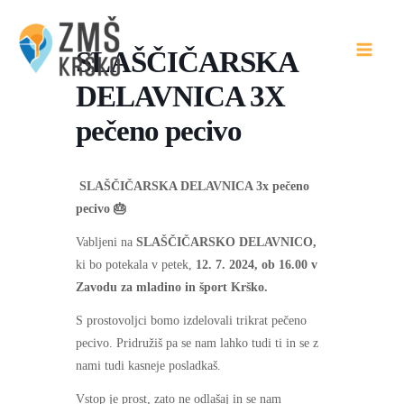
Skip
to
SLAŠČIČARSKA
content
DELAVNICA 3X
pečeno pecivo
SLAŠČIČARSKA DELAVNICA 3x pečeno
pecivo 🎂
Vabljeni na
SLAŠČIČARSKO DELAVNICO,
ki bo potekala v petek,
12. 7. 2024, ob 16.00 v
Zavodu za mladino in šport Krško.
S prostovoljci bomo izdelovali trikrat pečeno
pecivo. Pridružiš pa se nam lahko tudi ti in se z
nami tudi kasneje posladkaš.
Vstop je prost, zato ne odlašaj in se nam