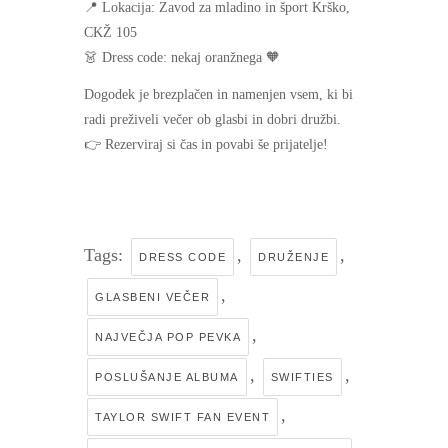
📍 Lokacija: Zavod za mladino in šport Krško,
CKŽ 105
👗 Dress code: nekaj oranžnega 🧡
Dogodek je brezplačen in namenjen vsem, ki bi
radi preživeli večer ob glasbi in dobri družbi.
👉 Rezerviraj si čas in povabi še prijatelje!
Tags:
,
,
DRESS CODE
DRUŽENJE
,
GLASBENI VEČER
,
NAJVEČJA POP PEVKA
,
,
POSLUŠANJE ALBUMA
SWIFTIES
,
TAYLOR SWIFT FAN EVENT