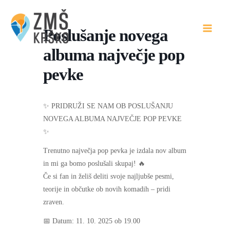
Skip
to
Poslušanje novega
content
albuma največje pop
pevke
✨ PRIDRUŽI SE NAM OB POSLUŠANJU
NOVEGA ALBUMA NAJVEČJE POP PEVKE
✨
Trenutno največja pop pevka je izdala nov album
in mi ga bomo poslušali skupaj! 🔥
Če si fan in želiš deliti svoje najljubše pesmi,
teorije in občutke ob novih komadih – pridi
zraven.
📅 Datum: 11. 10. 2025 ob 19.00