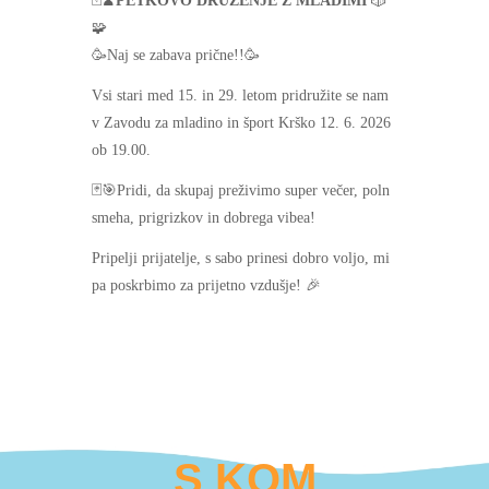
🃏♟
PETKOVO DRUŽENJE Z MLADIMI
🎲
🧩
🥳Naj se zabava prične!!🥳
Vsi stari med 15. in 29. letom pridružite se nam
v Zavodu za mladino in šport Krško 12. 6. 2026
ob 19.00.
🃏🎯Pridi, da skupaj preživimo super večer, poln
smeha, prigrizkov in dobrega vibea!
Pripelji prijatelje, s sabo prinesi dobro voljo, mi
pa poskrbimo za prijetno vzdušje! 🎉
S KOM