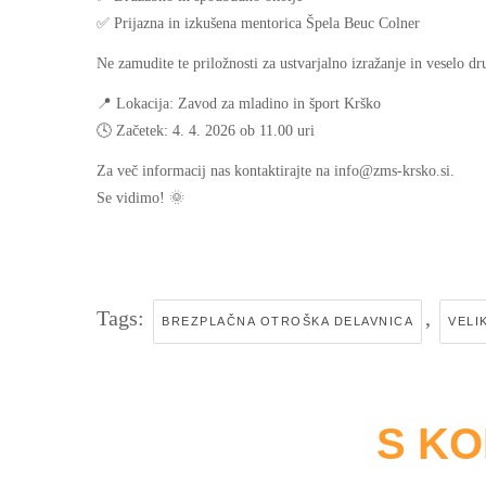
✅ Prijazna in izkušena mentorica Špela Beuc Colner
Ne zamudite te priložnosti za ustvarjalno izražanje in veselo d
📍 Lokacija: Zavod za mladino in šport Krško
🕓 Začetek: 4. 4. 2026 ob 11.00 uri
Za več informacij nas kontaktirajte na info@zms-krsko.si.
Se vidimo! 🌞
Tags:
,
BREZPLAČNA OTROŠKA DELAVNICA
VELI
S K