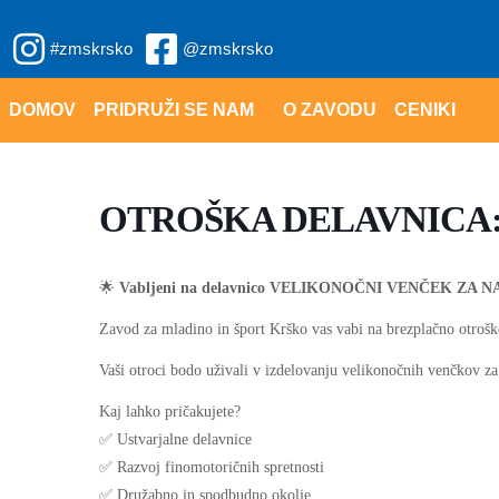
Skip
#zmskrsko
@zmskrsko
to
content
DOMOV
PRIDRUŽI SE NAM
O ZAVODU
CENIKI
OTROŠKA DELAVNICA: vel
🌟
Vabljeni na delavnico VELIKONOČNI VENČEK ZA 
Zavod za mladino in šport Krško vas vabi na brezplačno otroško 
Vaši otroci bodo uživali v izdelovanju velikonočnih venčkov za n
Kaj lahko pričakujete?
✅ Ustvarjalne delavnice
✅ Razvoj finomotoričnih spretnosti
✅ Družabno in spodbudno okolje