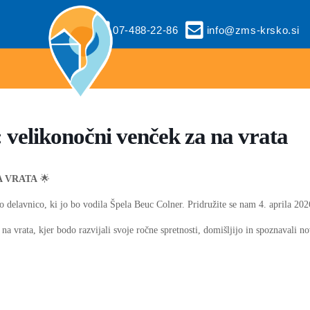
07-488-22-86
info@zms-krsko.si
ikonočni venček za na vrata
NA VRATA
🌟
delavnico, ki jo bo vodila Špela Beuc Colner. Pridružite se nam 4. aprila 2026
a vrata, kjer bodo razvijali svoje ročne spretnosti, domišljijo in spoznavali nov