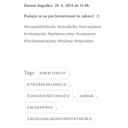
Datum dogodka: 20. 4. 2024 ob 11.00.
Podajte se na pot kreativnosti in zabave!
🎨
#šivanjedišečihrožic #zavodkrško #ustvarjalnost
#rožnatiprstki #špelabeuccolner #vonjnarave
#čarobnoustvarjanje #druženje #nepozabno
Tags:
,
KREATIVNOST
,
OTROŠKEDELAVNICE
,
,
ŠIVANJEDIŠEČIHROŽIC
ZABAVA
,
ZAVODKRŠKO
ZAVODZAMLADINOINŠPORTKRŠKO