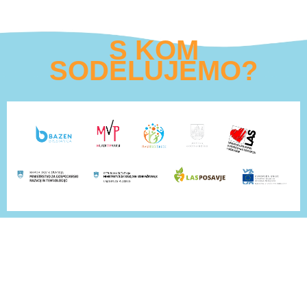
S KOM
SODELUJEMO?