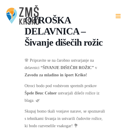
Skip
to
OTROŠKA
content
DELAVNICA –
Šivanje dišečih rožic
🌸 Pripravite se na čarobno ustvarjanje na
delavnici
“ŠIVANJE DIŠEČIH ROŽIC”
v
Zavodu za mladino in šport Krško!
Otroci bodo pod vodstvom spretnih prstkov
Špele Beuc Colner
ustvarjali dišeče rožice iz
blaga. 🌿
Skupaj bomo tkali vonjave narave, se spoznavali
s tehnikami šivanja in ustvarili čudovite rožice,
ki bodo razveselile vsakogar! 💐