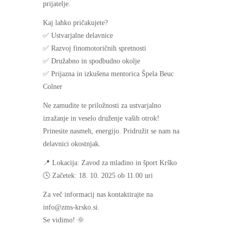
prijatelje.
Kaj lahko pričakujete?
✅ Ustvarjalne delavnice
✅ Razvoj finomotoričnih spretnosti
✅ Družabno in spodbudno okolje
✅ Prijazna in izkušena mentorica Špela Beuc
Colner
Ne zamudite te priložnosti za ustvarjalno
izražanje in veselo druženje vaših otrok!
Prinesite nasmeh, energijo. Pridružit se nam na
delavnici okostnjak.
📍 Lokacija: Zavod za mladino in šport Krško
🕓 Začetek: 18. 10. 2025 ob 11.00 uri
Za več informacij nas kontaktirajte na
info@zms-krsko.si.
Se vidimo! 🌞