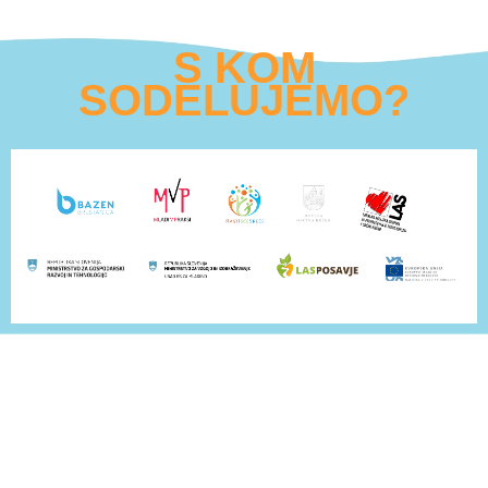
S KOM
SODELUJEMO?