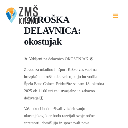
Skip
to
OTROŠKA
content
DELAVNICA:
okostnjak
🌟 Vabljeni na delavnico OKOSTNJAK 🌟
Zavod za mladino in šport Krško vas vabi na
brezplačno otroško delavnico, ki jo bo vodila
Špela Beuc Colner. Pridružite se nam 18. oktobra
2025 ob 11.00 uri za ustvarjalno in zabavno
doživetje!🗓️
Vaši otroci bodo uživali v izdelovanju
okostnjakov, kjer bodo razvijali svoje ročne
spretnosti, domišljijo in spoznavali nove