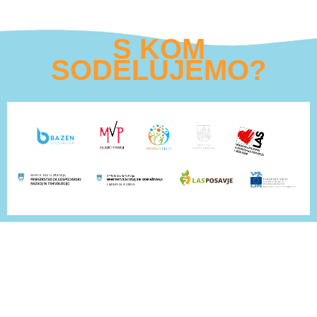
S KOM
SODELUJEMO?