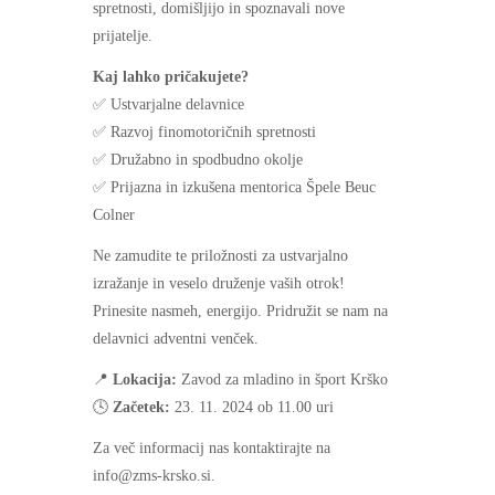
spretnosti, domišljijo in spoznavali nove
prijatelje.
Kaj lahko pričakujete?
✅ Ustvarjalne delavnice
✅ Razvoj finomotoričnih spretnosti
✅ Družabno in spodbudno okolje
✅ Prijazna in izkušena mentorica Špele Beuc
Colner
Ne zamudite te priložnosti za ustvarjalno
izražanje in veselo druženje vaših otrok!
Prinesite nasmeh, energijo. Pridružit se nam na
delavnici adventni venček.
📍
Lokacija:
Zavod za mladino in šport Krško
🕓
Začetek:
23. 11. 2024 ob 11.00 uri
Za več informacij nas kontaktirajte na
info@zms-krsko.si.