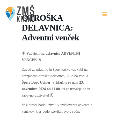
Skip
to
OTROŠKA
content
DELAVNICA:
Adventni venček
🌟
Vabljeni na delavnico ADVENTNI
VENČEK
🌟
Zavod za mladino in šport Krško vas vabi na
brezplačno otroško delavnico, ki jo bo vodila
Špela Beuc Colner
. Pridružite se nam
23.
novembra 2024 ob 11.00
uri za ustvarjalno in
zabavno doživetje! 🗓️
Vaši otroci bodo uživali v izdelovanju adventnih
venčkov, kjer bodo razvijali svoje ročne