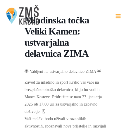
Skip
to
Mladinska točka
content
Veliki Kamen:
ustvarjalna
delavnica ZIMA
🌟 Vabljeni na ustvarjalno delavnico ZIMA 🌟
Zavod za mladino in šport Krško vas vabi na
brezplačno otroško delavnico, ki jo bo vodila
Manca Kostevc. Pridružite se nam 23. januarja
2026 ob 17.00 uri za ustvarjalno in zabavno
doživetje! 🗓️
Vaši malčki bodo uživali v raznolikih
aktivnostih, spoznavali nove prijatelje in razvijali