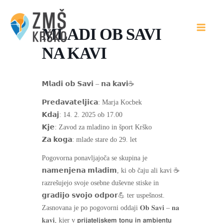
Skip
to
MLADI OB SAVI
content
NA KAVI
𝗠𝗹𝗮𝗱𝗶 𝗼𝗯 𝗦𝗮𝘃𝗶 – 𝗻𝗮 𝗸𝗮𝘃𝗶☕
𝗣𝗿𝗲𝗱𝗮𝘃𝗮𝘁𝗲𝗹𝗷𝗶𝗰𝗮: Marja Kocbek
𝗞𝗱𝗮𝗷: 14. 2. 2025 ob 17.00
𝗞𝗷𝗲: Zavod za mladino in šport Krško
𝗭𝗮 𝗸𝗼𝗴𝗮: mlade stare do 29. let
Pogovorna ponavljajoča se skupina je
𝗻𝗮𝗺𝗲𝗻𝗷𝗲𝗻𝗮 𝗺𝗹𝗮𝗱𝗶𝗺, ki ob čaju ali kavi ☕
razrešujejo svoje osebne duševne stiske in
𝗴𝗿𝗮𝗱𝗶𝗷𝗼 𝘀𝘃𝗼𝗷𝗼 𝗼𝗱𝗽𝗼𝗿💪 ter uspešnost.
Zasnovana je po pogovorni oddaji 𝐎𝐛 𝐒𝐚𝐯𝐢 – 𝐧𝐚
𝐤𝐚𝐯𝐢, kjer v 𝗽𝗿𝗶𝗷𝗮𝘁𝗲𝗹𝗷𝘀𝗸𝗲𝗺 𝘁𝗼𝗻𝘂 𝗶𝗻 𝗮𝗺𝗯𝗶𝗲𝗻𝘁𝘂