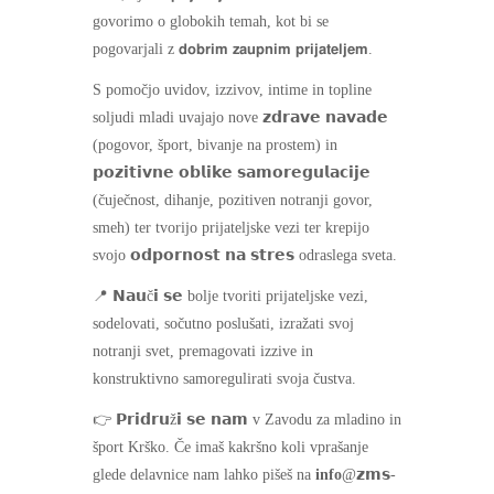
govorimo o globokih temah, kot bi se
pogovarjali z 𝗱𝗼𝗯𝗿𝗶𝗺 𝘇𝗮𝘂𝗽𝗻𝗶𝗺 𝗽𝗿𝗶𝗷𝗮𝘁𝗲𝗹𝗷𝗲𝗺.
S pomočjo uvidov, izzivov, intime in topline
soljudi mladi uvajajo nove 𝘇𝗱𝗿𝗮𝘃𝗲 𝗻𝗮𝘃𝗮𝗱𝗲
(pogovor, šport, bivanje na prostem) in
𝗽𝗼𝘇𝗶𝘁𝗶𝘃𝗻𝗲 𝗼𝗯𝗹𝗶𝗸𝗲 𝘀𝗮𝗺𝗼𝗿𝗲𝗴𝘂𝗹𝗮𝗰𝗶𝗷𝗲
(čuječnost, dihanje, pozitiven notranji govor,
smeh) ter tvorijo prijateljske vezi ter krepijo
svojo 𝗼𝗱𝗽𝗼𝗿𝗻𝗼𝘀𝘁 𝗻𝗮 𝘀𝘁𝗿𝗲𝘀 odraslega sveta.
📍 𝗡𝗮𝘂č𝗶 𝘀𝗲 bolje tvoriti prijateljske vezi,
sodelovati, sočutno poslušati, izražati svoj
notranji svet, premagovati izzive in
konstruktivno samoregulirati svoja čustva.
👉 𝗣𝗿𝗶𝗱𝗿𝘂ž𝗶 𝘀𝗲 𝗻𝗮𝗺 v Zavodu za mladino in
šport Krško. Če imaš kakršno koli vprašanje
glede delavnice nam lahko pišeš na
info
@𝘇𝗺𝘀-