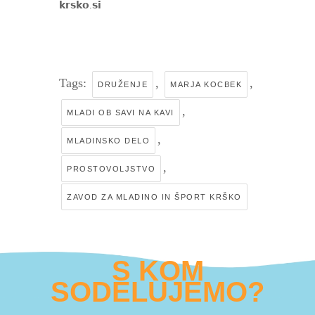
𝗸𝗿𝘀𝗸𝗼.𝘀𝗶
Tags:
,
,
DRUŽENJE
MARJA KOCBEK
,
MLADI OB SAVI NA KAVI
,
MLADINSKO DELO
,
PROSTOVOLJSTVO
ZAVOD ZA MLADINO IN ŠPORT KRŠKO
S KOM
SODELUJEMO?