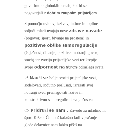
govorimo o globokih temah, kot bi se
pogovarjali z 𝗱𝗼𝗯𝗿𝗶𝗺 𝘇𝗮𝘂𝗽𝗻𝗶𝗺 𝗽𝗿𝗶𝗷𝗮𝘁𝗲𝗹𝗷𝗲𝗺.
S pomočjo uvidov, izzivov, intime in topline
soljudi mladi uvajajo nove 𝘇𝗱𝗿𝗮𝘃𝗲 𝗻𝗮𝘃𝗮𝗱𝗲
(pogovor, šport, bivanje na prostem) in
𝗽𝗼𝘇𝗶𝘁𝗶𝘃𝗻𝗲 𝗼𝗯𝗹𝗶𝗸𝗲 𝘀𝗮𝗺𝗼𝗿𝗲𝗴𝘂𝗹𝗮𝗰𝗶𝗷𝗲
(čuječnost, dihanje, pozitiven notranji govor,
smeh) ter tvorijo prijateljske vezi ter krepijo
svojo 𝗼𝗱𝗽𝗼𝗿𝗻𝗼𝘀𝘁 𝗻𝗮 𝘀𝘁𝗿𝗲𝘀 odraslega sveta.
📍 𝗡𝗮𝘂č𝗶 𝘀𝗲 bolje tvoriti prijateljske vezi,
sodelovati, sočutno poslušati, izražati svoj
notranji svet, premagovati izzive in
konstruktivno samoregulirati svoja čustva.
👉 𝗣𝗿𝗶𝗱𝗿𝘂ž𝗶 𝘀𝗲 𝗻𝗮𝗺 v Zavodu za mladino in
šport Krško. Če imaš kakršno koli vprašanje
glede delavnice nam lahko pišeš na