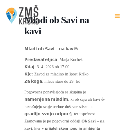
Skip
to
Mladi ob Savi na
content
kavi
𝗠𝗹𝗮𝗱𝗶 𝗼𝗯 𝗦𝗮𝘃𝗶 – 𝗻𝗮 𝗸𝗮𝘃𝗶☕
𝗣𝗿𝗲𝗱𝗮𝘃𝗮𝘁𝗲𝗹𝗷𝗶𝗰𝗮: Marja Kocbek
𝗞𝗱𝗮𝗷: 3. 4. 2026 ob 17.00
𝗞𝗷𝗲: Zavod za mladino in šport Krško
𝗭𝗮 𝗸𝗼𝗴𝗮: mlade stare do 29. let
Pogovorna ponavljajoča se skupina je
𝗻𝗮𝗺𝗲𝗻𝗷𝗲𝗻𝗮 𝗺𝗹𝗮𝗱𝗶𝗺, ki ob čaju ali kavi ☕
razrešujejo svoje osebne duševne stiske in
𝗴𝗿𝗮𝗱𝗶𝗷𝗼 𝘀𝘃𝗼𝗷𝗼 𝗼𝗱𝗽𝗼𝗿💪 ter uspešnost.
Zasnovana je po pogovorni oddaji 𝐎𝐛 𝐒𝐚𝐯𝐢 – 𝐧𝐚
𝐤𝐚𝐯𝐢, kjer v 𝗽𝗿𝗶𝗷𝗮𝘁𝗲𝗹𝗷𝘀𝗸𝗲𝗺 𝘁𝗼𝗻𝘂 𝗶𝗻 𝗮𝗺𝗯𝗶𝗲𝗻𝘁𝘂