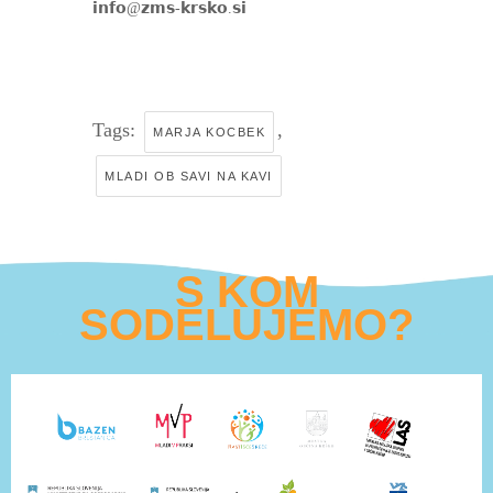
𝗶𝗻𝗳𝗼@𝘇𝗺𝘀-𝗸𝗿𝘀𝗸𝗼.𝘀𝗶
Tags:
,
MARJA KOCBEK
MLADI OB SAVI NA KAVI
S KOM
SODELUJEMO?