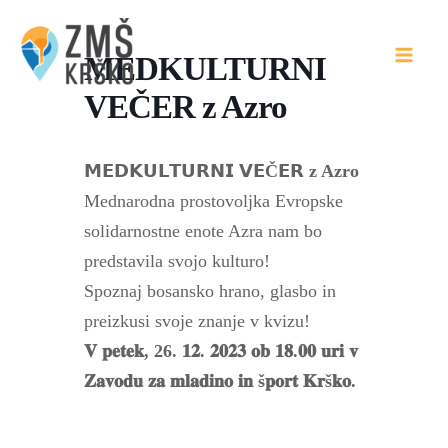
Skip
to
MEDKULTURNI
content
VEČER z Azro
𝗠𝗘𝗗𝗞𝗨𝗟𝗧𝗨𝗥𝗡𝗜 𝗩𝗘Č𝗘𝗥 z Azro
Mednarodna prostovoljka Evropske
solidarnostne enote Azra nam bo
predstavila svojo kulturo!
Spoznaj bosansko hrano, glasbo in
preizkusi svoje znanje v kvizu!
𝐕 𝐩𝐞𝐭𝐞𝐤, 26. 𝟏𝟐. 𝟐𝟎𝟐𝟑 𝐨𝐛 𝟏𝟖.𝟎𝟎 𝐮𝐫𝐢 𝐯
𝐙𝐚𝐯𝐨𝐝𝐮 𝐳𝐚 𝐦𝐥𝐚𝐝𝐢𝐧𝐨 𝐢𝐧 š𝐩𝐨𝐫𝐭 𝐊𝐫š𝐤𝐨.